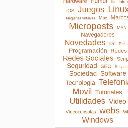
Humor
Hardware
IE
Inter
Linu
Juegos
iOS
Marco
Mac
Máquinas virtuales
Microposts
MSN
Navegadores
Novedades
Polít
P2P
Programación
Redes
Redes Sociales
Scri
Seguridad
SEO
Servido
Software
Sociedad
Telefoni
Tecnologia
Movil
Tutoriales
Utilidades
Video
webs
Videoconsolas
Wi
Windows