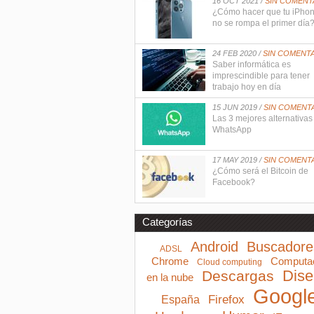
16 OCT 2021 /
SIN COMENT
¿Cómo hacer que tu iPho
no se rompa el primer día
24 FEB 2020 /
SIN COMENT
Saber informática es
imprescindible para tener
trabajo hoy en día
15 JUN 2019 /
SIN COMENT
Las 3 mejores alternativas
WhatsApp
17 MAY 2019 /
SIN COMENT
¿Cómo será el Bitcoin de
Facebook?
Categorías
Android
Buscadore
ADSL
Computa
Chrome
Cloud computing
Dis
Descargas
en la nube
Googl
Firefox
España