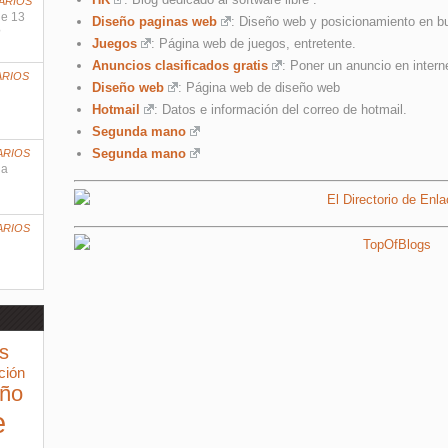
ARIOS
ne 13
Diseño paginas web
: Diseño web y posicionamiento en b
?
Juegos
: Página web de juegos, entretente.
Anuncios clasificados gratis
: Poner un anuncio en intern
ARIOS
Diseño web
: Página web de diseño web
Hotmail
: Datos e información del correo de hotmail.
Segunda mano
Segunda mano
ARIOS
 a
ARIOS
s
ción
eño
e