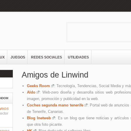
NUX
JUEGOS
REDES SOCIALES
UTILIDADES
Amigos de Linwind
Geeks Room
: Tecnología, Tendencias, Social Media y m
Aldo
: Web-zero diseña y desarrolla sitios web profesion
NDOM
imagen, promoción y publicidad en la web.
Coches segunda mano tenerife
: Portal web de anuncios 
ARIOS
de Tenerife, Canarias.
tector
Blog Inetweb
: Es un blog que tiene noticias y artículo
que otra foto picante.
HK
: Blog dedicado al software libre .