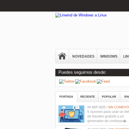
NOVEDADES
WINDOWS
LI
Puedes seguirnos desde:
PORTADA
RECIENTE
POPULAR
RA
04 SEP 2025 /
SIN COMENT
5 razones para usar un de
de fraudes gratuito y un
generador de contrase�...