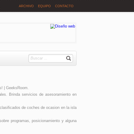
ARCHIVO
EQUIPO
CONTACTO
ás! | GeeksRoom.
ales. Brinda servicios de asesoramiento en
clasificados de coches de ocasion en la isla
s sobre programas, posicionamiento y alguna