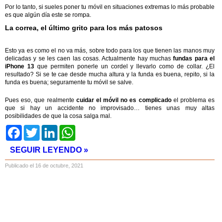
Por lo tanto, si sueles poner tu móvil en situaciones extremas lo más probable
es que algún día este se rompa.
La correa, el último grito para los más patosos
Esto ya es como el no va más, sobre todo para los que tienen las manos muy
delicadas y se les caen las cosas. Actualmente hay muchas
fundas para el
iPhone 13
que permiten ponerle un cordel y llevarlo como de collar. ¿El
resultado? Si se te cae desde mucha altura y la funda es buena, repito, si la
funda es buena; seguramente tu móvil se salve.
Pues eso, que realmente
cuidar el móvil no es complicado
el problema es
que si hay un accidente no improvisado… tienes unas muy altas
posibilidades de que la cosa salga mal.
Facebook
Twitter
LinkedIn
WhatsApp
SEGUIR LEYENDO »
Publicado el 16 de octubre, 2021