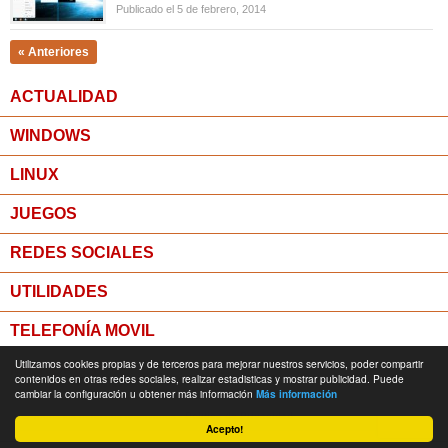
Publicado el 5 de febrero, 2014
« Anteriores
ACTUALIDAD
WINDOWS
LINUX
JUEGOS
REDES SOCIALES
UTILIDADES
TELEFONÍA MOVIL
Utilizamos cookies propias y de terceros para mejorar nuestros servicios, poder compartir
MICROPOST
contenidos en otras redes sociales, realizar estadisticas y mostrar publicidad. Puede
cambiar la configuración u obtener más información
Más información
© Todos los derechos reservados -
Política de Privacidad
Acepto!