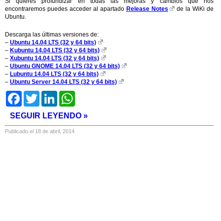
Si quieres profundizar en todas las mejoras y cambios que nos
encontraremos puedes acceder al apartado
Release Notes
de la WiKi de
Ubuntu.
Descarga las últimas versiones de:
–
Ubuntu 14.04 LTS (32 y 64 bits)
–
Kubuntu 14.04 LTS (32 y 64 bits)
–
Xubuntu 14.04 LTS (32 y 64 bits)
–
Ubuntu GNOME 14.04 LTS (32 y 64 bits)
–
Lubuntu 14.04 LTS (32 y 64 bits)
–
Ubuntu Server 14.04 LTS (32 y 64 bits)
Facebook
Twitter
LinkedIn
WhatsApp
SEGUIR LEYENDO »
Publicado el 18 de abril, 2014