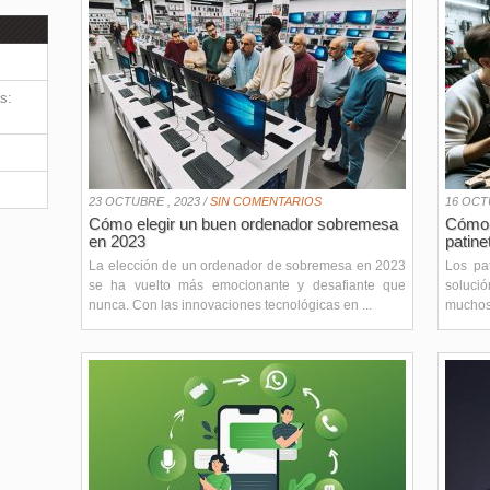
s:
23 OCTUBRE , 2023 /
SIN COMENTARIOS
16 OCTU
Cómo elegir un buen ordenador sobremesa
Cómo e
en 2023
patine
La elección de un ordenador de sobremesa en 2023
Los pa
se ha vuelto más emocionante y desafiante que
soluci
nunca. Con las innovaciones tecnológicas en ...
muchos 