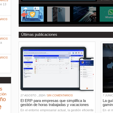
ARIOS
suerte, 
ne 13
?
ARIOS
Últimas publicaciones
ARIOS
 a
ARIOS
s
ción
17 AGOSTO , 2024 /
SIN COMENTARIOS
7 JUNIO
eño
El ERP para empresas que simplifica la
La guí
e
gestión de horas trabajadas y vacaciones
gamin
En el entorno empresarial actual, la gestión eficiente
En el 