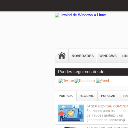
NOVEDADES
WINDOWS
LI
Puedes seguirnos desde:
PORTADA
RECIENTE
POPULAR
RA
04 SEP 2025 /
SIN COMENT
5 razones para usar un de
de fraudes gratuito y un
generador de contrase�...