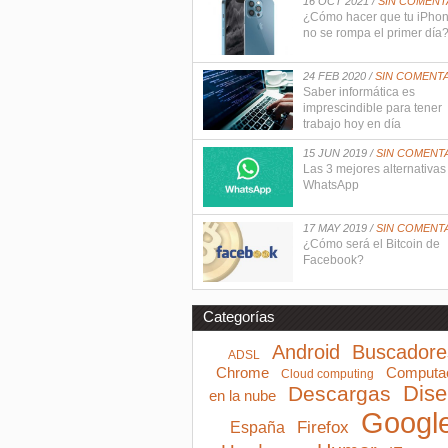
16 OCT 2021 /
SIN COMENT
¿Cómo hacer que tu iPho
no se rompa el primer día
24 FEB 2020 /
SIN COMENT
Saber informática es
imprescindible para tener
trabajo hoy en día
15 JUN 2019 /
SIN COMENT
Las 3 mejores alternativas
WhatsApp
17 MAY 2019 /
SIN COMENT
¿Cómo será el Bitcoin de
Facebook?
Categorías
Android
Buscadore
ADSL
Computa
Chrome
Cloud computing
Dis
Descargas
en la nube
Googl
Firefox
España