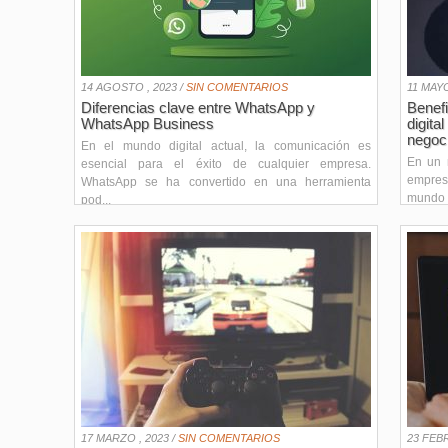
14 AGOSTO , 2023 /
SIN COMENTARIOS
11 MAYO
Diferencias clave entre WhatsApp y
Benef
WhatsApp Business
digita
negoc
En el mundo digital actual, la comunicación es
En un 
esencial para el éxito de cualquier empresa.
empre
WhatsApp se ha convertido en una herramienta
mundo v
pod...
17 MARZO , 2023 /
SIN COMENTARIOS
23 FEBR