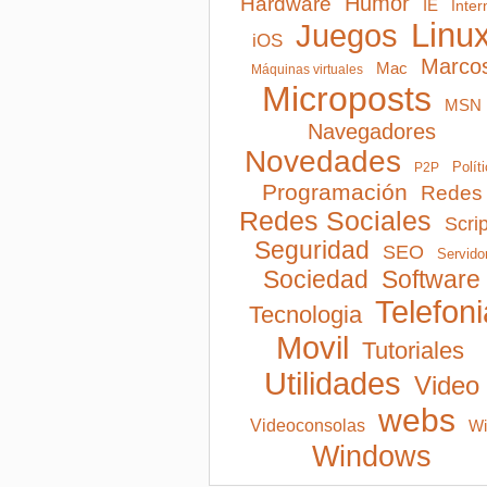
Humor
Hardware
IE
Inter
Linu
Juegos
iOS
Marco
Mac
Máquinas virtuales
Microposts
MSN
Navegadores
Novedades
Polít
P2P
Programación
Redes
Redes Sociales
Scri
Seguridad
SEO
Servido
Software
Sociedad
Telefoni
Tecnologia
Movil
Tutoriales
Utilidades
Video
webs
Videoconsolas
Wi
Windows