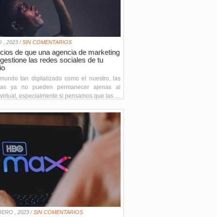
 , 2023 /
SIN COMENTARIOS
icios de que una agencia de marketing
l gestione las redes sociales de tu
io
mundo tan digitalizado como el nuestro, las
sas ya no pueden permanecer ajenas al
irtual, especialmente si pensamos que las ...
ERO , 2023 /
SIN COMENTARIOS