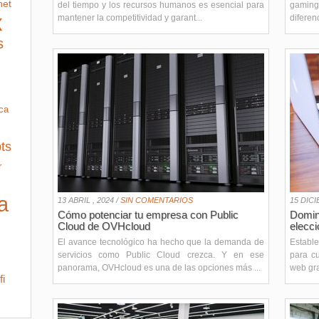
net
del tiempo y los recursos humanos es esencial para
gaming
x
mantener la competitividad y garant...
diferen
s
ica
pts
r
a
13 ABRIL , 2024 /
SIN COMENTARIOS
15 DICI
Cómo potenciar tu empresa con Public
Domini
Cloud de OVHcloud
elecc
El avance tecnológico ha hecho que la demanda de
Estable
servicios como Public Cloud crezca. Y en ese
para c
panorama, OVHcloud es una de las opciones más ...
web gra
fi