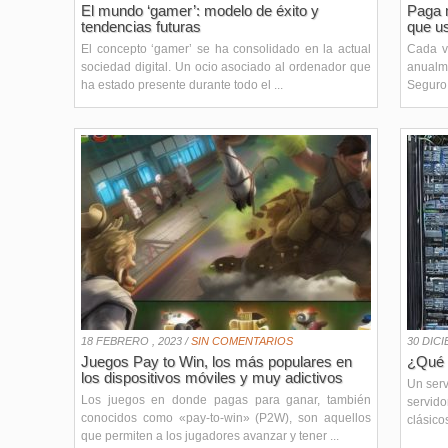
El mundo ‘gamer’: modelo de éxito y
Paga m
tendencias futuras
que u
El concepto ‘gamer’ se ha consolidado en la actual
Cada v
sociedad digital. Un ocio asociado al ordenador que
anualm
ha estado presente durante todo el ...
Seguro 
18 FEBRERO , 2023 /
SIN COMENTARIOS
30 DICI
Juegos Pay to Win, los más populares en
¿Qué 
los dispositivos móviles y muy adictivos
Un serv
Los juegos en donde pagas para ganar, también
servid
conocidos como «pay-to-win» (P2W), son aquellos
clásico
que permiten a los jugadores avanzar y tener ...