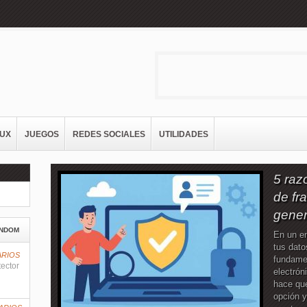
NUX
JUEGOS
REDES SOCIALES
UTILIDADES
5 raz
de fr
gener
NDOM
En un en
tus dato
ARIOS
fundamen
tector
electrón
hace que
opción y