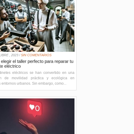
BRE , 2023 /
SIN COMENTARIOS
legir el taller perfecto para reparar tu
te eléctrico
tinetes eléctricos se han convertido en una
ón de movilidad práctica y ecológica en
entornos urbanos. Sin embargo, como...