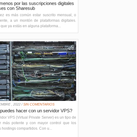
enos por las suscripciones digitales
ses con Sharesub
ez es más común estar suscrito mensual, o
ente, a un montón de plataformas digitales.
que ya estás en alguna plataforma...
EMBRE , 2022 /
SIN COMENTARIOS
puedes hacer con un servidor VPS?
idor VPS (Virtual Private Server) es un tipo de
or más potente y con mayor control que los
s hostings compartidos. Con u...