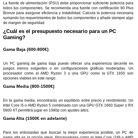
La fuente de alimentación (PSU) debe proporcionar suficiente potencia para
todos tus componentes. Se recomienda una fuente con certificación 80 Plus
Bronze para asegurar eficiencia y estabilidad. Calcula la potencia necesaria
sumando los requerimientos de todos tus componentes y añade siempre algo
de margen de seguridad.
¿Cuál es el presupuesto necesario para un PC
Gaming?
Gama Baja (600-800€)
Un PC gaming de gama baja puede ofrecer una experiencia decente en
juegos menos exigentes o en configuraciones gráficas moderadas. Un
procesador como el AMD Ryzen 3 y una GPU como la GTX 1650 son
opciones viables en este rango.
Gama Media (800-1500€)
En la gama media, encontrarás un equilibrio entre precio y rendimiento. Un
Intel Core i5 o AMD Ryzen 5 combinado con una GPU GTX 1660 Super o RX
5600 XT permitirá jugar en 1080p con ajustes altos.
Gama Alta (1500€ en adelante)
Para los entusiastas que buscan la mejor experiencia posible, un PC de
gama alta es la opción ideal. Procesadores como el Intel Core i7/i9 o AMD