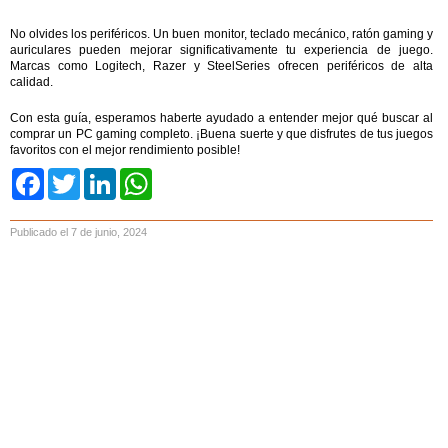
No olvides los periféricos. Un buen monitor, teclado mecánico, ratón gaming y
auriculares pueden mejorar significativamente tu experiencia de juego.
Marcas como Logitech, Razer y SteelSeries ofrecen periféricos de alta
calidad.
Con esta guía, esperamos haberte ayudado a entender mejor qué buscar al
comprar un PC gaming completo. ¡Buena suerte y que disfrutes de tus juegos
favoritos con el mejor rendimiento posible!
Facebook
Twitter
LinkedIn
WhatsApp
Publicado el 7 de junio, 2024