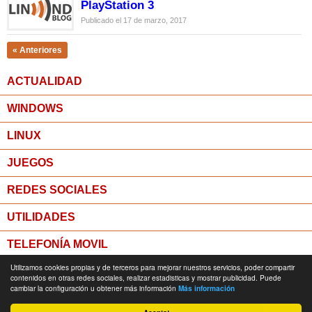
PlayStation 3
Publicado el 17 de marzo, 2017
« Anteriores
ACTUALIDAD
WINDOWS
LINUX
JUEGOS
REDES SOCIALES
UTILIDADES
TELEFONÍA MOVIL
Utilizamos cookies propias y de terceros para mejorar nuestros servicios, poder compartir
MICROPOST
contenidos en otras redes sociales, realizar estadisticas y mostrar publicidad. Puede
cambiar la configuración u obtener más información
Más información
© Todos los derechos reservados -
Política de Privacidad