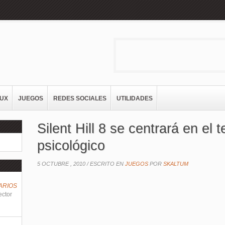
NUX
JUEGOS
REDES SOCIALES
UTILIDADES
Silent Hill 8 se centrará en el t
psicológico
5 OCTUBRE , 2010 /
ESCRITO EN
JUEGOS
POR
SKALTUM
ARIOS
ector