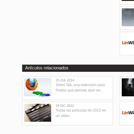
Artículos relacionados
15 JUL 2014
Silent Tab, una extensión para
Firefox que permite abrir en...
18 DIC 2012
Todas las películas de 2012 en
un vídeo