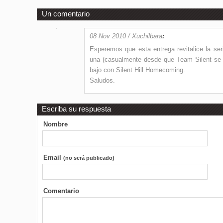
Un comentario
08 Nov 2010 / Xuchilbara
:
Esperemos que esta entrega revitalice la se
una (casualmente desde que Team Silent se s
bajo con Silent Hill Homecoming.
Saludos.
Escriba su respuesta
Nombre
Email
(no será publicado)
Comentario