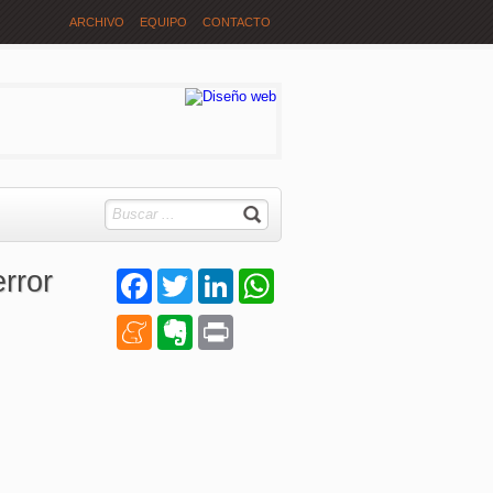
ARCHIVO
EQUIPO
CONTACTO
error
Facebook
Twitter
LinkedIn
WhatsApp
Meneame
Evernote
Print