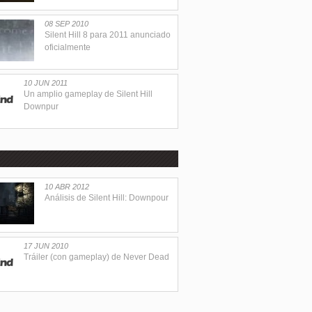
08 SEP 2010
Silent Hill 8 para 2011 anunciado
oficialmente
10 JUN 2011
Un amplio gameplay de Silent Hill
Downpur
10 ABR 2012
Análisis de Silent Hill: Downpour
17 JUN 2010
Tráiler (con gameplay) de Never Dead