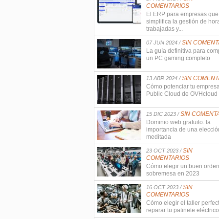
COMENTARIOS
El ERP para empresas que
simplifica la gestión de hor
trabajadas y...
SIN COMENT
07 JUN 2024 /
La guía definitiva para com
un PC gaming completo
SIN COMENT
13 ABR 2024 /
Cómo potenciar tu empres
Public Cloud de OVHcloud
SIN COMENT
15 DIC 2023 /
Dominio web gratuito: la
importancia de una elecció
meditada
SIN
23 OCT 2023 /
COMENTARIOS
Cómo elegir un buen orde
sobremesa en 2023
SIN
16 OCT 2023 /
COMENTARIOS
Cómo elegir el taller perfec
reparar tu patinete eléctrico