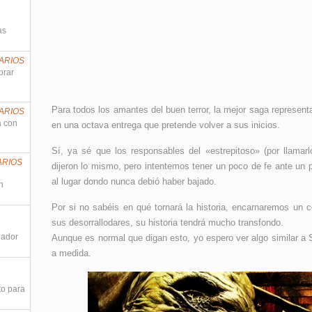
as
ARIOS
prar
Para todos los amantes del buen terror, la mejor saga represent
ARIOS
a con
en una octava entrega que pretende volver a sus inicios.
Sí, ya sé que los responsables del «estrepitoso» (por llam
ARIOS
dijeron lo mismo, pero intentemos tener un poco de fe ante un
al lugar dondo nunca debió haber bajado.
n
Por si no sabéis en qué tornará la historia, encarnaremos un 
sus desorrallodares, su historia tendrá mucho transfondo.
nador
Aunque es normal que digan esto, yo espero ver algo similar a Si
a medida.
to para