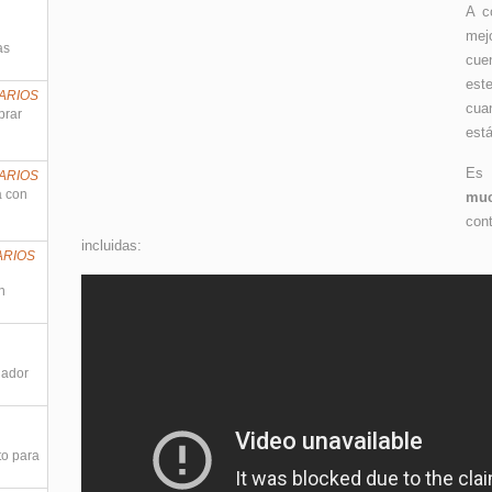
A c
mej
as
cue
est
ARIOS
cua
prar
está
Es 
ARIOS
a con
muc
con
incluidas:
ARIOS
n
nador
to para