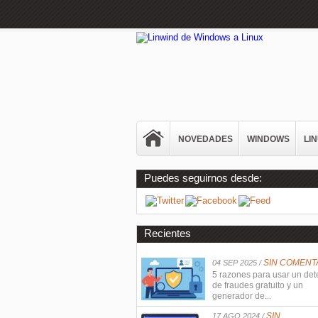
NOVEDADES
WINDOWS
LI
Puedes seguirnos desde:
Recientes
SIN COMENT
04 SEP 2025 /
5 razones para usar un det
de fraudes gratuito y un
generador de...
SIN
17 AGO 2024 /