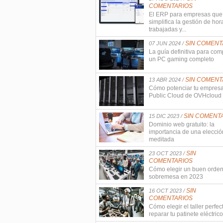
COMENTARIOS
El ERP para empresas que
simplifica la gestión de hor
trabajadas y...
SIN COMENT
07 JUN 2024 /
La guía definitiva para com
un PC gaming completo
SIN COMENT
13 ABR 2024 /
Cómo potenciar tu empres
Public Cloud de OVHcloud
SIN COMENT
15 DIC 2023 /
Dominio web gratuito: la
importancia de una elecció
meditada
SIN
23 OCT 2023 /
COMENTARIOS
Cómo elegir un buen orde
sobremesa en 2023
SIN
16 OCT 2023 /
COMENTARIOS
Cómo elegir el taller perfec
reparar tu patinete eléctrico