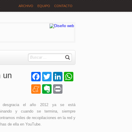
ARCHIVO
EQUIPO
CONTACTO
n un
Facebook
Twitter
LinkedIn
WhatsApp
Meneame
Evernote
Print
 desgracia el año 2012 ya se está
minando y cuando se termina, siempre
ntramos miles de recopilaciones en la red y
has de ella en YouTube.