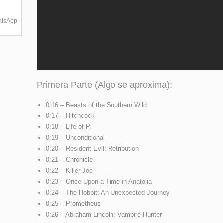
hatsApp
Primera Parte (Algo se aproxima):
0:16 – Beasts of the Southern Wild
0:17 – Hitchcock
0:18 – Life of Pi
0:19 – Unconditional
0:20 – Resident Evil: Retribution
0:21 – Chronicle
0:22 – Killer Joe
0:23 – Once Upon a Time in Anatolia
0:24 – The Hobbit: An Unexpected Journey
0:25 – Prometheus
0:26 – Abraham Lincoln: Vampire Hunter