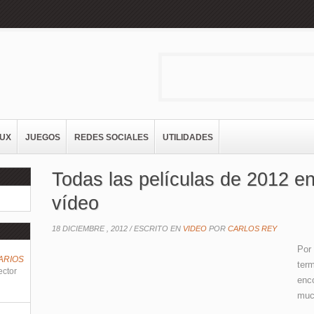
NUX
JUEGOS
REDES SOCIALES
UTILIDADES
Todas las películas de 2012 e
vídeo
18 DICIEMBRE , 2012 /
ESCRITO EN
VIDEO
POR
CARLOS REY
Por
ARIOS
ter
ector
enco
muc