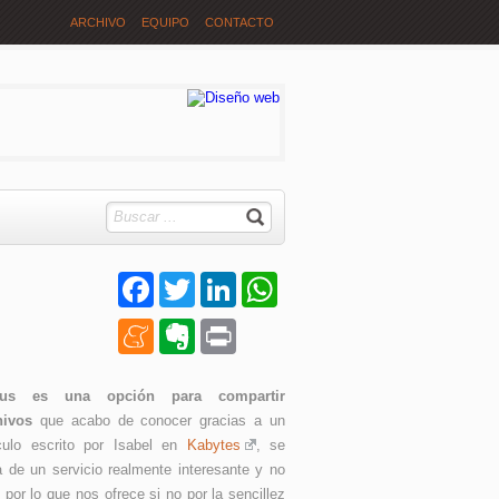
ARCHIVO
EQUIPO
CONTACTO
Facebook
Twitter
LinkedIn
WhatsApp
Meneame
Evernote
Print
nus es una opción para compartir
hivos
que acabo de conocer gracias a un
ículo escrito por Isabel en
Kabytes
, se
a de un servicio realmente interesante y no
 por lo que nos ofrece si no por la sencillez