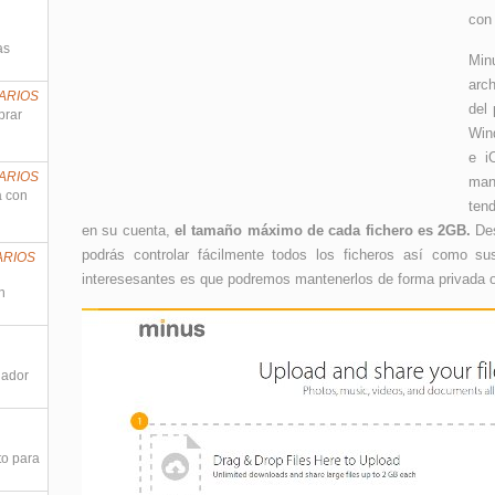
con 
as
Min
arc
ARIOS
del 
prar
Win
e i
ARIOS
man
a con
ten
en su cuenta,
el tamaño máximo de cada fichero es 2GB.
Des
podrás controlar fácilmente todos los ficheros así como su
ARIOS
interesesantes es que podremos mantenerlos de forma privada o
n
nador
to para