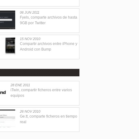
06 JUN 2011
Fyels, comparte archivos de hasta
9GB por Twitter
15 NOV 2010
Compartir archivos entre iPhone y
Android con Bump
28 ENE 2011
iTwin, compartir ficheros entre varios
equipos
26 NOV 2010
Ge.tt, comparte ficheros en tiempo
real