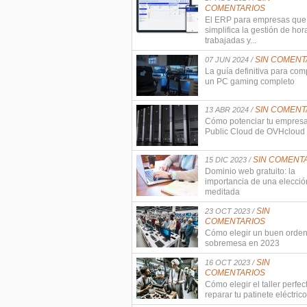
COMENTARIOS
El ERP para empresas que
simplifica la gestión de hor
trabajadas y...
SIN COMENT
07 JUN 2024 /
La guía definitiva para com
un PC gaming completo
SIN COMENT
13 ABR 2024 /
Cómo potenciar tu empres
Public Cloud de OVHcloud
SIN COMENT
15 DIC 2023 /
Dominio web gratuito: la
importancia de una elecció
meditada
SIN
23 OCT 2023 /
COMENTARIOS
Cómo elegir un buen orde
sobremesa en 2023
SIN
16 OCT 2023 /
COMENTARIOS
Cómo elegir el taller perfec
reparar tu patinete eléctrico