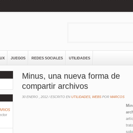
NUX
JUEGOS
REDES SOCIALES
UTILIDADES
Minus, una nueva forma de
compartir archivos
30 ENERO , 2012 /
ESCRITO EN
UTILIDADES
,
WEBS
POR
MARCOS
Mi
ARIOS
arc
ector
art
trat
solo