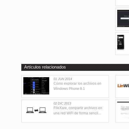
Artículos relacionados
01 JUN 2014
Cómo explorar los archivos en
Windows Phone 8.1
02 DIC 2013
FileXare, compartir archivos en
una red WiFi de forma sencil...