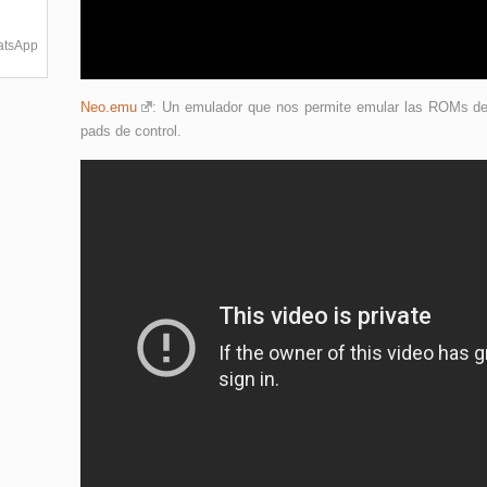
hatsApp
Neo.emu
: Un emulador que nos permite emular las ROMs de
pads de control.