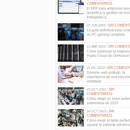
COMENTARIOS
El ERP para empresas que
simplifica la gestión de hor
trabajadas y...
SIN COMENT
07 JUN 2024 /
La guía definitiva para com
un PC gaming completo
SIN COMENT
13 ABR 2024 /
Cómo potenciar tu empres
Public Cloud de OVHcloud
SIN COMENT
15 DIC 2023 /
Dominio web gratuito: la
importancia de una elecció
meditada
SIN
23 OCT 2023 /
COMENTARIOS
Cómo elegir un buen orde
sobremesa en 2023
SIN
16 OCT 2023 /
COMENTARIOS
Cómo elegir el taller perfec
reparar tu patinete eléctrico