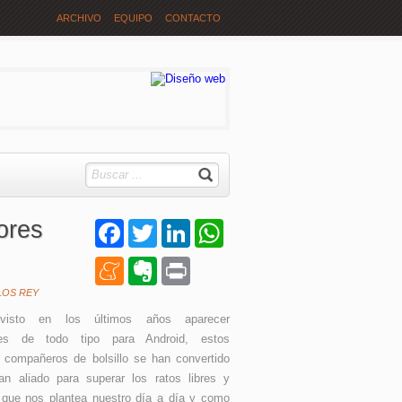
ARCHIVO
EQUIPO
CONTACTO
ores
Facebook
Twitter
LinkedIn
WhatsApp
Meneame
Evernote
Print
LOS REY
isto en los últimos años aparecer
res de todo tipo para Android, estos
 compañeros de bolsillo se han convertido
an aliado para superar los ratos libres y
 que nos plantea nuestro día a día y como