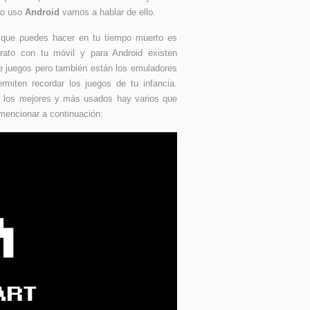
so uso
Android
vamos a hablar de ello.
 que puedes hacer en tu tiempo muerto es
 rato con tu móvil y para Android existen
e juegos pero también están los emuladores
rmiten recordar los juegos de tu infancia.
e los mejores y más usados hay varios que
encionar a continuación: