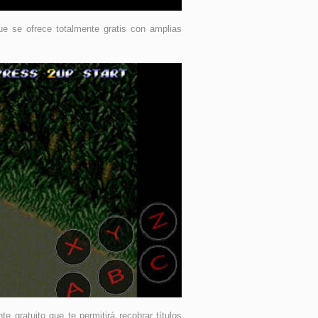
e se ofrece totalmente gratis con amplias
e gratuito que te permitirá recobrar títulos