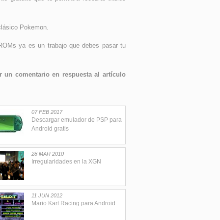
 clásico Pokemon.
s ROMs ya es un trabajo que debes pasar tu
 un comentario en respuesta al artículo
07 FEB 2017
Descargar emulador de PSP para
Android gratis
28 MAR 2010
Irregularidades en la XGN
11 JUN 2012
Mario Kart Racing para Android