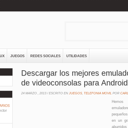
NUX
JUEGOS
REDES SOCIALES
UTILIDADES
Descargar los mejores emulad
de videoconsolas para Android
24 MARZO , 2013 /
ESCRITO EN
JUEGOS
,
TELEFONIA MOVIL
POR
CAR
Hemos v
ARIOS
emulado
ector
pequeños
en un gr
aburridos