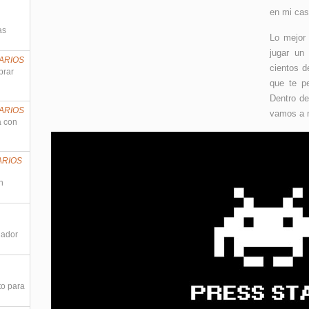
en mi ca
as
Lo mejor
jugar un
ARIOS
cientos d
prar
que te pe
Dentro d
ARIOS
vamos a m
a con
ARIOS
n
nador
to para