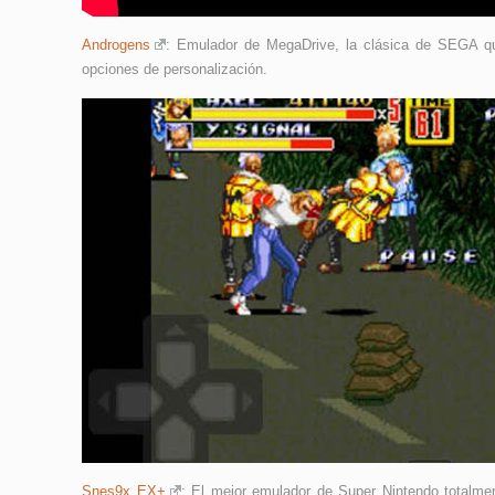
Androgens
: Emulador de MegaDrive, la clásica de SEGA qu
opciones de personalización.
Snes9x EX+
: El mejor emulador de Super Nintendo totalment