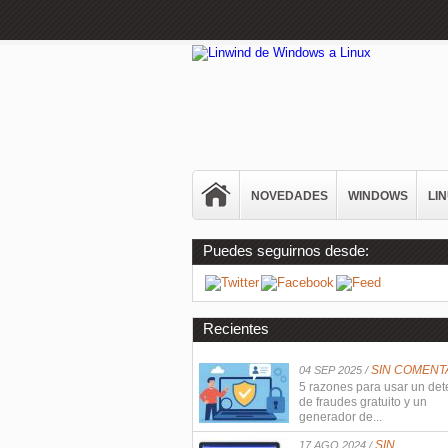
NOVEDADES
WINDOWS
LI
Puedes seguirnos desde:
Recientes
SIN COMENT
04 SEP 2025 /
5 razones para usar un det
de fraudes gratuito y un
generador de...
SIN
17 AGO 2024 /