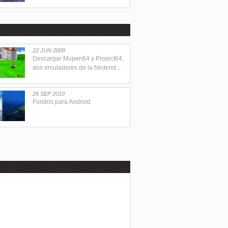
22 JUN 2009
Descargar Mupen64 y Project64,
dos emuladores de la Nintend...
26 SEP 2010
Fondos para Android