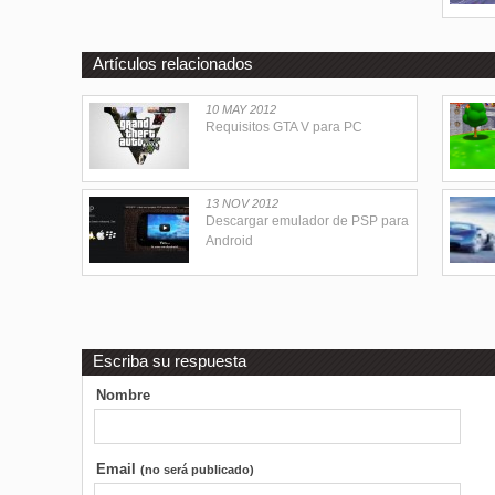
Artículos relacionados
10 MAY 2012
Requisitos GTA V para PC
13 NOV 2012
Descargar emulador de PSP para
Android
Escriba su respuesta
Nombre
Email
(no será publicado)