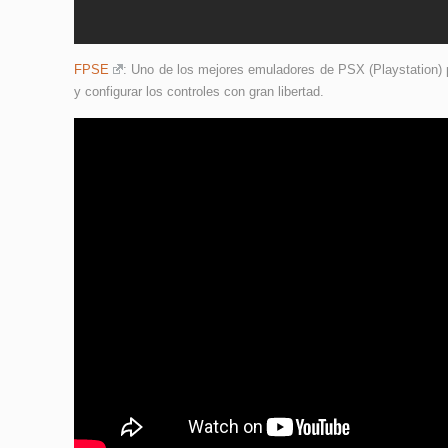
FPSE
: Uno de los mejores emuladores de PSX (Playstation) p
y configurar los controles con gran libertad.