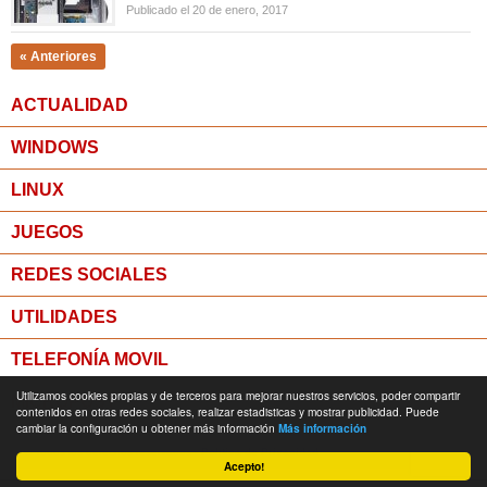
Publicado el 20 de enero, 2017
« Anteriores
ACTUALIDAD
WINDOWS
LINUX
JUEGOS
REDES SOCIALES
UTILIDADES
TELEFONÍA MOVIL
Utilizamos cookies propias y de terceros para mejorar nuestros servicios, poder compartir
MICROPOST
contenidos en otras redes sociales, realizar estadisticas y mostrar publicidad. Puede
cambiar la configuración u obtener más información
Más información
© Todos los derechos reservados -
Política de Privacidad
Acepto!