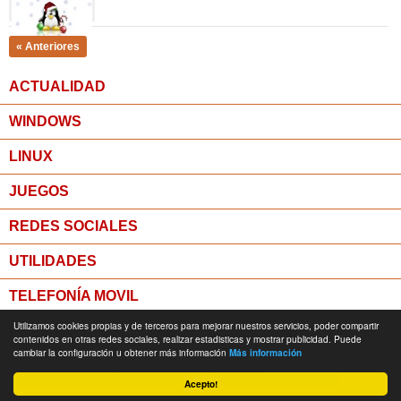
« Anteriores
ACTUALIDAD
WINDOWS
LINUX
JUEGOS
REDES SOCIALES
UTILIDADES
TELEFONÍA MOVIL
Utilizamos cookies propias y de terceros para mejorar nuestros servicios, poder compartir
MICROPOST
contenidos en otras redes sociales, realizar estadisticas y mostrar publicidad. Puede
cambiar la configuración u obtener más información
Más información
© Todos los derechos reservados -
Política de Privacidad
Acepto!