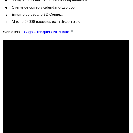
Navegador Firefox 3 con varios complementos.
Cliente de correo y calendario Evolution.
Entorno de usuario 3D Compiz.
Más de 24000 paquetes extra disponibles.
Web oficial:
UVigo – Trisquel GNU/Linux