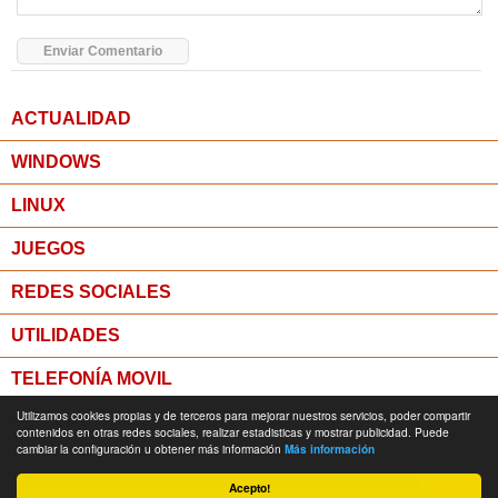
ACTUALIDAD
WINDOWS
LINUX
JUEGOS
REDES SOCIALES
UTILIDADES
TELEFONÍA MOVIL
Utilizamos cookies propias y de terceros para mejorar nuestros servicios, poder compartir
MICROPOST
contenidos en otras redes sociales, realizar estadisticas y mostrar publicidad. Puede
cambiar la configuración u obtener más información
Más información
© Todos los derechos reservados -
Política de Privacidad
Acepto!