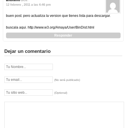
anonimo
dice:
12 febrero , 2011 a las 4:46 pm
buen post. pero actualiza la version que tienes lista para descargar.
buscala aqui. http://www.w3.org/Amaya/User/BinDist.html
Responder
Dejar un comentario
(No será publicado)
(Optional)