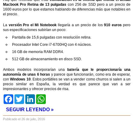
Macbook Pro Retina de 13 pulgadas
con 256 de SSD pero a un precio de
1600 euros por lo que estamos hablando de diferencias más que notables en
el precio.
La
versión Pro el Mi Notebook
llegaría a un precio de los
910 euros
pero
sus especificaciones subirían un poco:
Pantalla de 15,6 pulgadas con resolución retina.
Procesador Intel Core i7-6700HQ con 4 núcleos.
16 GB de memoria RAM DDR4.
512 GB de almacenamiento en disco SSD.
Ambos modelos incorporarían una
batería que le proporcionaría una
autonomía de unas 6 horas
y parece que funcionarán, como era de esperar,
con
Windows 10
. Estos portátiles se van a vender como churros si salen a un
precio similar en España, la verdad es que parece que van a ser
impresionantes y ofrecer precios de risa.
Facebook
Twitter
LinkedIn
WhatsApp
SEGUIR LEYENDO »
Publicado el 26 de julio, 2016