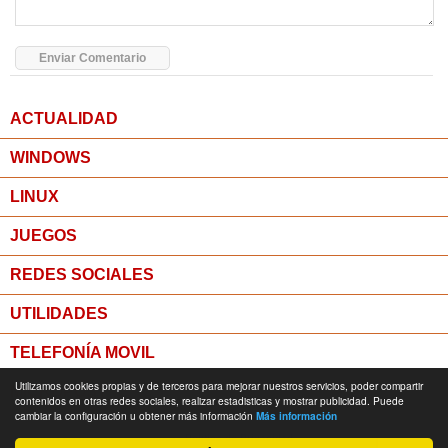
ACTUALIDAD
WINDOWS
LINUX
JUEGOS
REDES SOCIALES
UTILIDADES
TELEFONÍA MOVIL
Utilizamos cookies propias y de terceros para mejorar nuestros servicios, poder compartir
MICROPOST
contenidos en otras redes sociales, realizar estadisticas y mostrar publicidad. Puede
cambiar la configuración u obtener más información
Más información
© Todos los derechos reservados -
Política de Privacidad