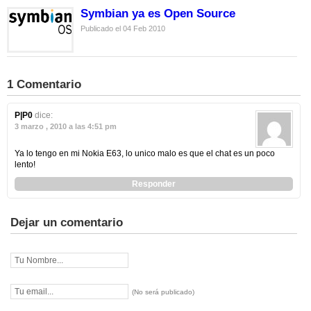
Symbian ya es Open Source
Publicado el 04 Feb 2010
1 Comentario
P|P0
dice:
3 marzo , 2010 a las 4:51 pm
Ya lo tengo en mi Nokia E63, lo unico malo es que el chat es un poco
lento!
Responder
Dejar un comentario
(No será publicado)