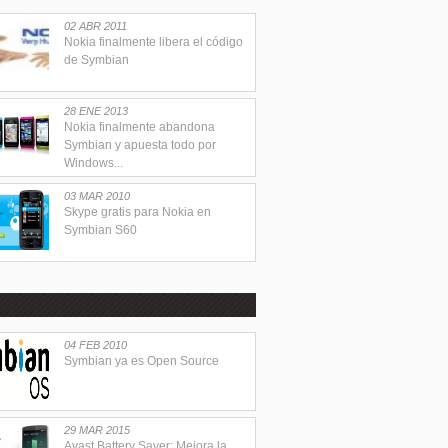
02 ABR 2011
Nokia finalmente libera el código
de Symbian
28 ENE 2013
Nokia finalmente abandona
Symbian y apuesta todo por
Windows...
03 MAR 2010
Skype gratis para Nokia en
Symbian S60
04 FEB 2010
Symbian ya es Open Source
29 MAR 2015
Avast Battery Saver: Mejora la