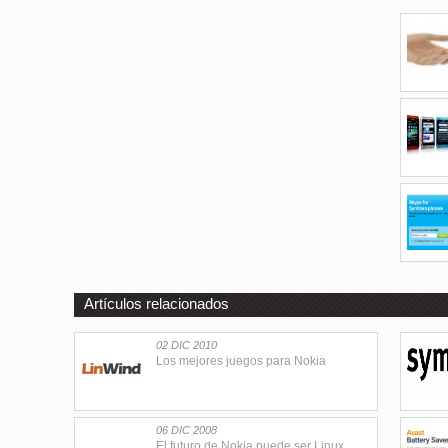
Artículos relacionados
02 DIC 2010
Los mejores juegos para Nokia
06 DIC 2008
El futuro de Nokia puede ser Linux