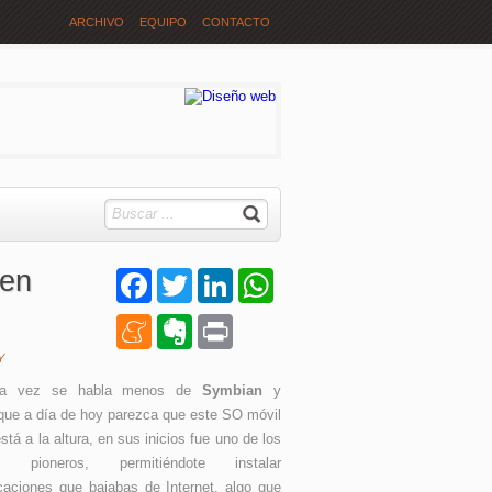
ARCHIVO
EQUIPO
CONTACTO
 en
Facebook
Twitter
LinkedIn
WhatsApp
Meneame
Evernote
Print
Y
da vez se habla menos de
Symbian
y
que a día de hoy parezca que este SO móvil
stá a la altura, en sus inicios fue uno de los
 pioneros, permitiéndote instalar
icaciones que bajabas de Internet, algo que