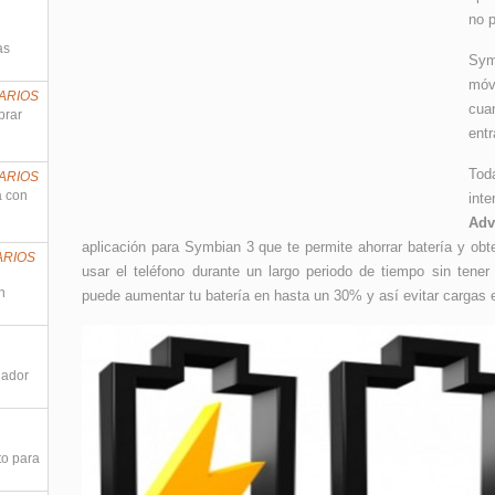
no p
as
Sym
móv
ARIOS
cua
prar
ent
Tod
ARIOS
a con
int
Adv
aplicación para Symbian 3 que te permite ahorrar batería y ob
ARIOS
usar el teléfono durante un largo periodo de tiempo sin tener 
n
puede aumentar tu batería en hasta un 30% y así evitar cargas 
nador
to para