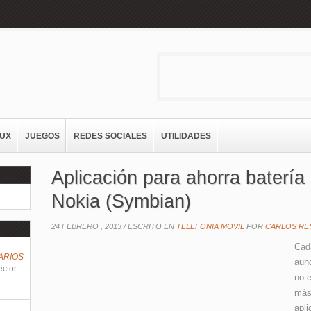
NUX
JUEGOS
REDES SOCIALES
UTILIDADES
Aplicación para ahorra batería
Nokia (Symbian)
24 FEBRERO , 2013 /
ESCRITO EN
TELEFONIA MOVIL
POR
CARLOS RE
Ca
ARIOS
aun
ector
no e
más
apl