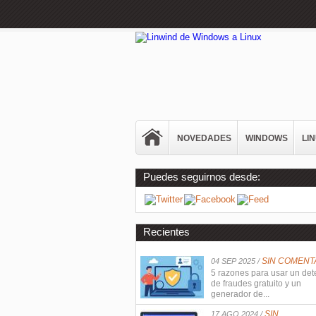
NOVEDADES
WINDOWS
LI
Puedes seguirnos desde:
Recientes
SIN COMENT
04 SEP 2025 /
5 razones para usar un det
de fraudes gratuito y un
generador de...
SIN
17 AGO 2024 /