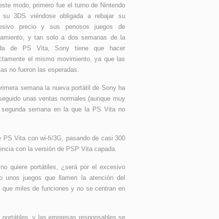
este modo, primero fue el turno de Nintendo
 su 3DS viéndose obligada a rebajar su
esivo precio y sus penosos juegos de
zamiento, y tan solo a dos semanas de la
ida de PS Vita, Sony tiene que hacer
ctamente el mismo movimiento, ya que las
as no fueron las esperadas.
primera semana la nueva portátil de Sony ha
seguido unas ventas normales (aunque muy
la segunda semana en la que la PS Vita no
e PS Vita con wi-fi/3G, pasando de casi 300
rencia con la versión de PSP Vita capada.
 quiere portátiles, ¿será por el excesivo
o unos juegos que llamen la atención del
 que miles de funciones y no se centran en
portátiles, y las empresas responsables se