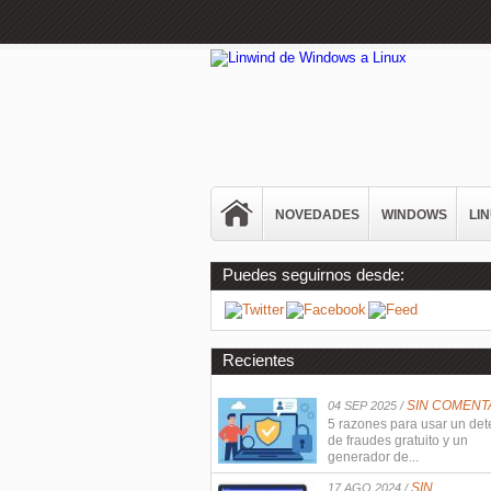
NOVEDADES
WINDOWS
LI
Puedes seguirnos desde:
Recientes
SIN COMENT
04 SEP 2025 /
5 razones para usar un det
de fraudes gratuito y un
generador de...
SIN
17 AGO 2024 /