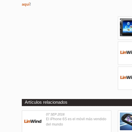
aquí
!
Artículos relacionados
07 SEP 2016
El iPhone 6S es el móvil más vendido
del mundo