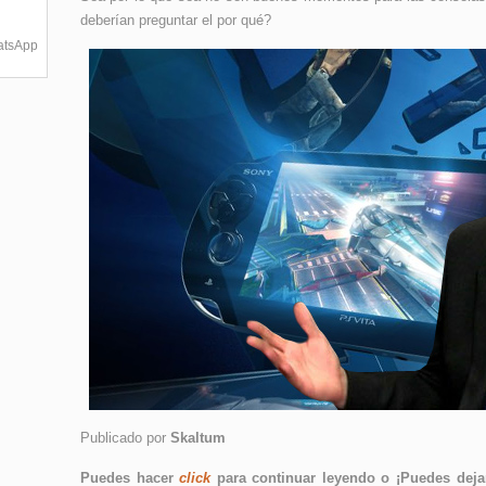
deberían preguntar el por qué?
hatsApp
Publicado por
Skaltum
Puedes hacer
click
para continuar leyendo o ¡Puedes dejar