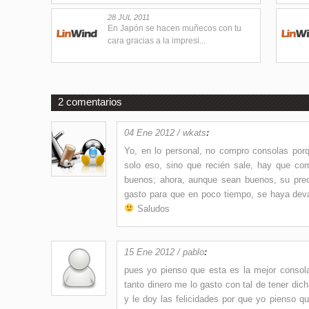
28 JUL 2011
En Japón se hacen muñecos con tu
cara gracias a la impresi...
2 comentarios
04 Ene 2012 / wkats
:
Yo, en lo personal, no compro consolas por
solo eso, sino que recién sale, hay que co
buenos; ahora, aunque sean buenos, su prec
gasto para que en poco tiempo, se haya deva
Saludos
15 Ene 2012 / pablo
:
pues yo pienso que esta es la mejor conso
tanto dinero me lo gasto con tal de tener d
y le doy las felicidades por que yo pienso q