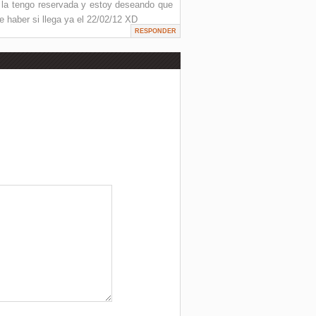
 la tengo reservada y estoy deseando que
 haber si llega ya el 22/02/12 XD
RESPONDER