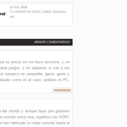
14 JUL 2008
Tu nombre en chino, arabe, japones,
etc.
AÑADIR COMENTARIOS
que su precio se me hace excesivo, y no
mprar juegos, y no sabemos si van a ser
io tampoco es asequible, gasto, gasto y
luado -como es el caso-, prefiero mi PC.
RESPONDER
la del mundo y aunque haya que gastarse
icha consola estoy muy orgulloso con SONY
ue han fabricado la mejor consola hasta el