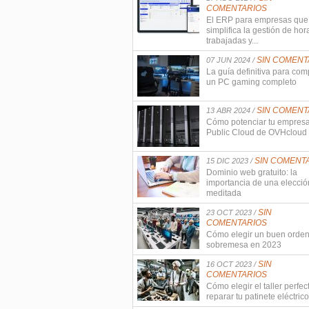
COMENTARIOS
El ERP para empresas que
simplifica la gestión de hor
trabajadas y...
SIN COMENT
07 JUN 2024 /
La guía definitiva para com
un PC gaming completo
SIN COMENT
13 ABR 2024 /
Cómo potenciar tu empres
Public Cloud de OVHcloud
SIN COMENT
15 DIC 2023 /
Dominio web gratuito: la
importancia de una elecció
meditada
SIN
23 OCT 2023 /
COMENTARIOS
Cómo elegir un buen orde
sobremesa en 2023
SIN
16 OCT 2023 /
COMENTARIOS
Cómo elegir el taller perfec
reparar tu patinete eléctrico