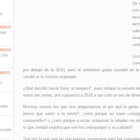
De 
con
as
exc
lan
ARIOS
sal
prar
exa
vent
ARIOS
a con
La 
con
por debajo de la 3DS), pero el verdadero golpe sucedió en 
ARIOS
vendió ni lo mínimo esperado.
n
¿Qué decidió hacer Sony al respeto?, pues rebajar la versión d
euros (en yenes, por supuesto) a 251€ a tan solo un ero de dife
nador
Muchos somos los que nos preguntamos el por qué la gente no
precio que salen a la venta?, ¿será porque no traen consig
consumidor? o ¿será porque a estas máquinas le añaden no sé
lo que verdad importa que son los videojuegos y su calidad?
to para
Sea por lo que sea no son buenos momentos para las consolas 