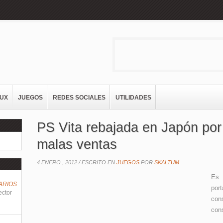
NUX
JUEGOS
REDES SOCIALES
UTILIDADES
PS Vita rebajada en Japón por
malas ventas
4 ENERO , 2012 /
ESCRITO EN
JUEGOS
POR
SKALTUM
Es 
ARIOS
por
ector
con
con