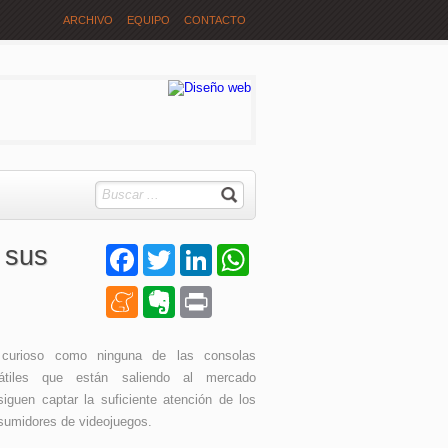
ARCHIVO
EQUIPO
CONTACTO
 sus
Facebook
Twitter
LinkedIn
WhatsApp
Meneame
Evernote
Print
curioso como ninguna de las consolas
tátiles que están saliendo al mercado
siguen captar la suficiente atención de los
sumidores de videojuegos.