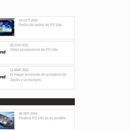
19 OCT 2011
Fecha de salida de PS Vita
20 JUN 2011
Video promocional de PS Vita
11 MAR 2011
El mayor terremoto de la historia de
Japón y un tsunami
06 SEP 2016
Piratear PS Vita ya es posible