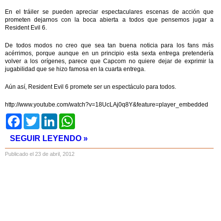
En el tráiler se pueden apreciar espectaculares escenas de acción que
prometen dejarnos con la boca abierta a todos que pensemos jugar a
Resident Evil 6.
De todos modos no creo que sea tan buena noticia para los fans más
acérrimos, porque aunque en un principio esta sexta entrega pretendería
volver a los orígenes, parece que Capcom no quiere dejar de exprimir la
jugabilidad que se hizo famosa en la cuarta entrega.
Aún así, Resident Evil 6 promete ser un espectáculo para todos.
http://www.youtube.com/watch?v=18UcLAj0q8Y&feature=player_embedded
Facebook
Twitter
LinkedIn
WhatsApp
SEGUIR LEYENDO »
Publicado el 23 de abril, 2012