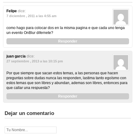
Felipe
dice:
7 diciembre , 2011 a las 4:55 am
como hago para colocar dos en la misma pagina e que cada uno tenga
un evento OnBlur difernete?
Responder
juan garcia
dice:
27 septiembre , 2013 a las 10:15 pm
Por que siempre que sacan estos temas, a las personas que hacen
preguntas sobre dudas nunca las responden, lastima tanto egoísmo con
estos temas que son libres y abundan, ademas son libres, entonces para
que callar una respuesta?
Responder
Dejar un comentario