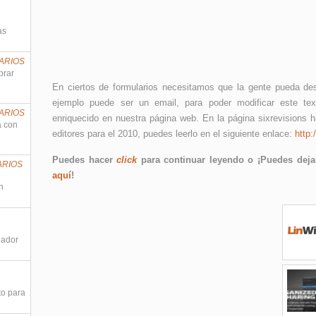
as
ARIOS
prar
En ciertos de formularios necesitamos que la gente pueda de
ejemplo puede ser un email, para poder modificar este te
ARIOS
enriquecido en nuestra página web. En la página sixrevisions h
a con
editores para el 2010, puedes leerlo en el siguiente enlace:
http:
Puedes hacer
click
para continuar leyendo o ¡Puedes dejar
ARIOS
aquí
!
n
nador
to para