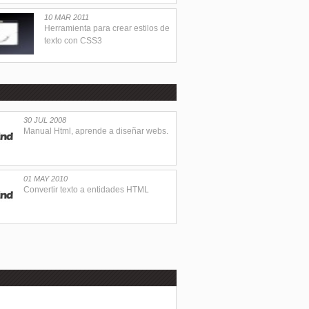
10 MAR 2011
Herramienta para crear estilos de
texto con CSS3
30 JUL 2008
Manual Html, aprende a diseñar webs.
01 MAY 2010
Convertir texto a entidades HTML