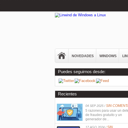
NOVEDADES
WINDOWS
LI
Puedes seguirnos desde:
Recientes
SIN COMENT
04 SEP 2025 /
5 razones para usar un det
de fraudes gratuito y un
generador de...
SIN
17 AGO 2024 /