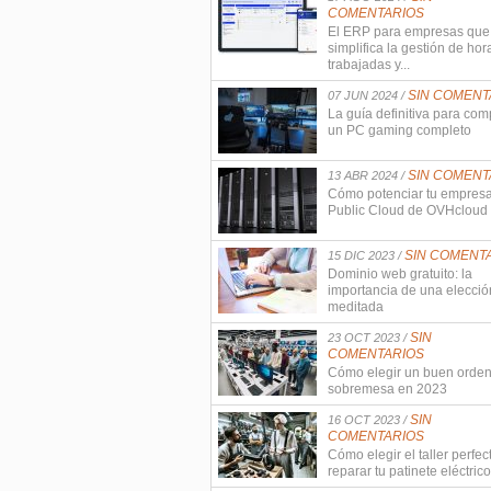
COMENTARIOS
El ERP para empresas que
simplifica la gestión de hor
trabajadas y...
SIN COMENT
07 JUN 2024 /
La guía definitiva para com
un PC gaming completo
SIN COMENT
13 ABR 2024 /
Cómo potenciar tu empres
Public Cloud de OVHcloud
SIN COMENT
15 DIC 2023 /
Dominio web gratuito: la
importancia de una elecció
meditada
SIN
23 OCT 2023 /
COMENTARIOS
Cómo elegir un buen orde
sobremesa en 2023
SIN
16 OCT 2023 /
COMENTARIOS
Cómo elegir el taller perfec
reparar tu patinete eléctrico