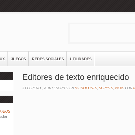
NUX
JUEGOS
REDES SOCIALES
UTILIDADES
Editores de texto enriquecido
3 FEBRERO , 2010 /
ESCRITO EN
MICROPOSTS
,
SCRIPTS
,
WEBS
POR
ARIOS
ector