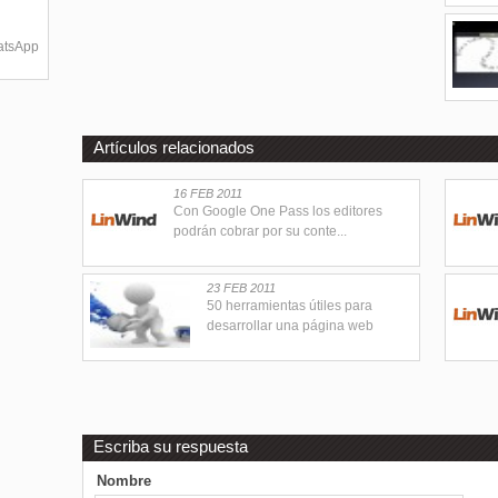
hatsApp
Artículos relacionados
16 FEB 2011
Con Google One Pass los editores
podrán cobrar por su conte...
23 FEB 2011
50 herramientas útiles para
desarrollar una página web
Escriba su respuesta
Nombre