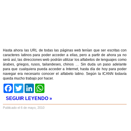
Hasta ahora las URL de todas las páginas web tenían que ser escritas con
caracteres latinos para poder acceder a ellas, pero a partir de ahora ya no
será así, las direcciones web podrán utilizar los alfabetos de lenguajes como
árabes, griegos, rusos, tailandeses, chinos … Sin duda un paso adelante
para que cualquiera pueda acceder a Internet, hasta día de hoy para poder
navegar era necesario conocer el alfabeto latino. Según la ICANN todavía
queda mucho trabajo por hacer.
Facebook
Twitter
LinkedIn
WhatsApp
SEGUIR LEYENDO »
Publicado el 6 de mayo, 2010