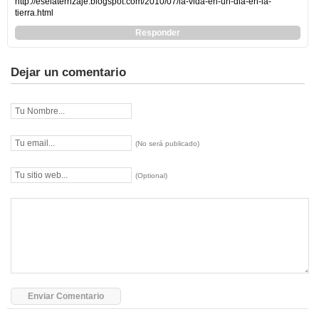
http://eselaterrizaje.blogspot.com/2010/07/la-vida-en-un-dia-en-la-
tierra.html
Responder
Dejar un comentario
(No será publicado)
(Optional)