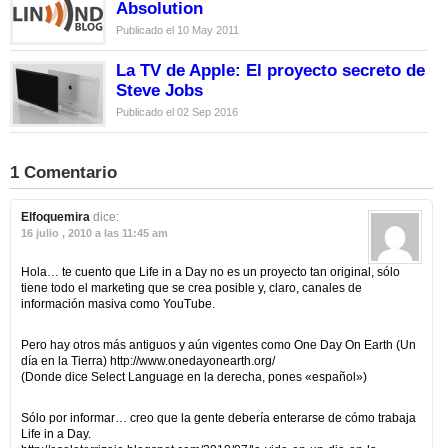
Absolution
Publicado el 10 May 2011
La TV de Apple: El proyecto secreto de
Steve Jobs
Publicado el 02 Sep 2016
1 Comentario
Elfoquemira
dice:
16 julio , 2010 a las 11:45 am
Hola… te cuento que Life in a Day no es un proyecto tan original, sólo
tiene todo el marketing que se crea posible y, claro, canales de
información masiva como YouTube.
Pero hay otros más antiguos y aún vigentes como One Day On Earth (Un
día en la Tierra) http://www.onedayonearth.org/
(Donde dice Select Language en la derecha, pones «español»)
Sólo por informar… creo que la gente debería enterarse de cómo trabaja
Life in a Day.