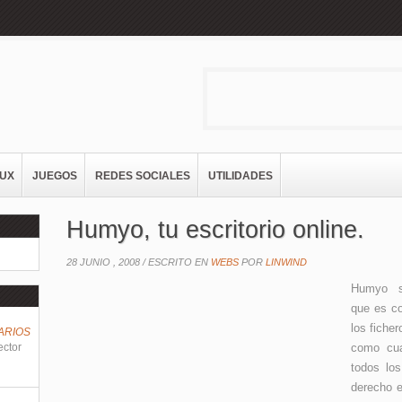
NUX
JUEGOS
REDES SOCIALES
UTILIDADES
Humyo, tu escritorio online.
28 JUNIO , 2008 /
ESCRITO EN
WEBS
POR
LINWIND
Humyo s
que es co
los fiche
ARIOS
ector
como cua
todos los
derecho e