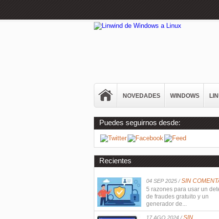
NOVEDADES
WINDOWS
LI
Puedes seguirnos desde:
Recientes
SIN COMENT
04 SEP 2025 /
5 razones para usar un det
de fraudes gratuito y un
generador de...
SIN
17 AGO 2024 /