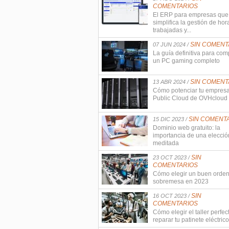
COMENTARIOS
El ERP para empresas que
simplifica la gestión de hor
trabajadas y...
SIN COMENT
07 JUN 2024 /
La guía definitiva para com
un PC gaming completo
SIN COMENT
13 ABR 2024 /
Cómo potenciar tu empres
Public Cloud de OVHcloud
SIN COMENT
15 DIC 2023 /
Dominio web gratuito: la
importancia de una elecció
meditada
SIN
23 OCT 2023 /
COMENTARIOS
Cómo elegir un buen orde
sobremesa en 2023
SIN
16 OCT 2023 /
COMENTARIOS
Cómo elegir el taller perfec
reparar tu patinete eléctrico