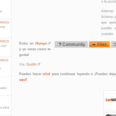
o la acci
Ademas d
as
ficheros 
que quie
ARIOS
prar
puedes e
youtube.
ARIOS
Entra en
Humyo
a con
y ya veras como te
gusta!
ARIOS
Vía:
DosBit
n
Puedes hacer
click
para continuar leyendo o ¡Puedes dejar
aquí
!
nador
to para