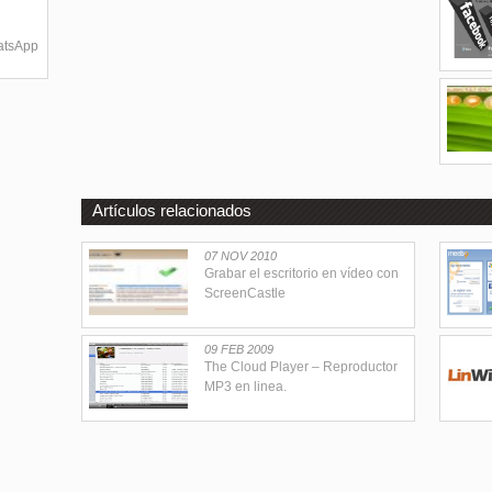
hatsApp
Artículos relacionados
07 NOV 2010
Grabar el escritorio en vídeo con
ScreenCastle
09 FEB 2009
The Cloud Player – Reproductor
MP3 en linea.