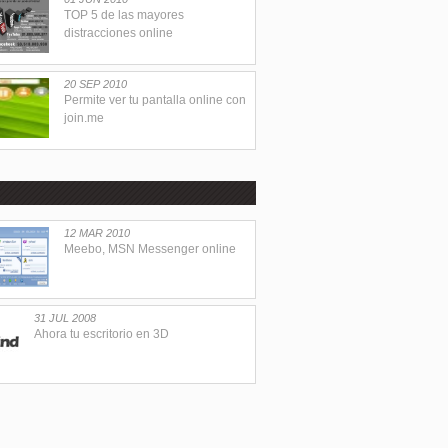
TOP 5 de las mayores
distracciones online
20 SEP 2010
Permite ver tu pantalla online con
join.me
12 MAR 2010
Meebo, MSN Messenger online
31 JUL 2008
Ahora tu escritorio en 3D