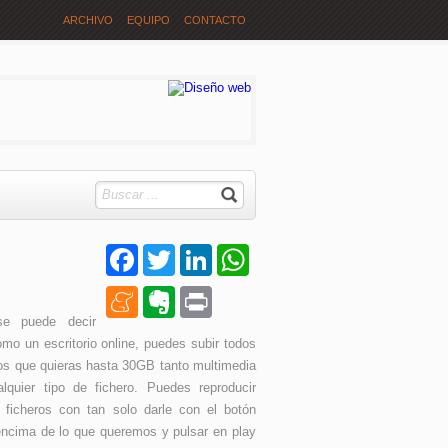
ARCHIVO
EQUIPO
CONTACTO
Facebook
Twitter
LinkedIn
WhatsApp
Meneame
Evernote
Print
e puede decir
mo un escritorio online, puedes subir todos
ros que quieras hasta 30GB tanto multimedia
lquier tipo de fichero. Puedes reproducir
 ficheros con tan solo darle con el botón
ncima de lo que queremos y pulsar en play