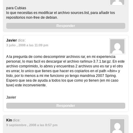
para Cubias
lo que necesitas es modificar el archivo sources.list, para añadir los
repositorios non-free de debian.
Responder
Javier
dice:
3 julio , 2008 a las 11:09 pm
A la pregunta de como descomprimir archivos rar, en mi experiencia
personal, lo mas facil es descargar el archivo rarlinux-3.7.1.tar.gz. En este
archivo comprimido, lo abres y encuentras 2 archivos uno es rar y el otro
es unrar, lo unico que tienes que hacer es copiarlos en el path «/bin» y
listo, por lo menos a mi me funciono yo tengo mandriva 2007 Spring.
Espero que sea de ayuda a todos los que como yo tienen (en mi caso
tuve) este inconveniente.
Javier
Responder
Kin
dice:
9 septiembre , 2008 a las 8:57 pm