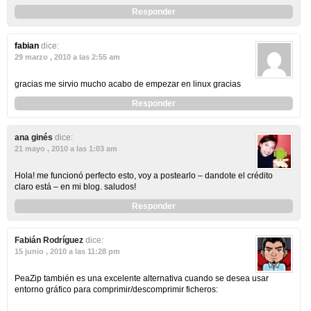
Responder
fabian
dice:
29 marzo , 2010 a las 2:55 am
gracias me sirvio mucho acabo de empezar en linux gracias
Responder
ana ginés
dice:
21 mayo , 2010 a las 1:03 am
Hola! me funcionó perfecto esto, voy a postearlo – dandote el crédito
claro está – en mi blog. saludos!
Responder
Fabián Rodríguez
dice:
15 junio , 2010 a las 11:28 pm
PeaZip también es una excelente alternativa cuando se desea usar
entorno gráfico para comprimir/descomprimir ficheros: