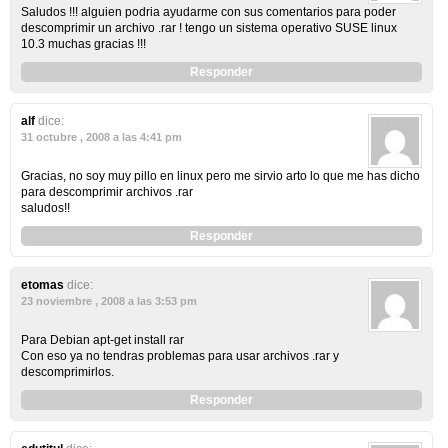
Saludos !!! alguien podria ayudarme con sus comentarios para poder
descomprimir un archivo .rar ! tengo un sistema operativo SUSE linux
10.3 muchas gracias !!!
Responder
alf
dice:
31 octubre , 2008 a las 4:41 pm
Gracias, no soy muy pillo en linux pero me sirvio arto lo que me has dicho
para descomprimir archivos .rar
saludos!!
Responder
etomas
dice:
23 noviembre , 2008 a las 3:53 pm
Para Debian apt-get install rar
Con eso ya no tendras problemas para usar archivos .rar y
descomprimirlos.
Responder