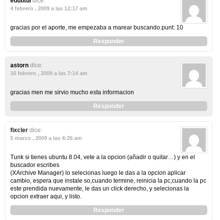
edutitul
dice:
4 febrero , 2009 a las 12:17 am
gracias por el aporte, me empezaba a marear buscando.punt: 10
Responder
astorn
dice:
16 febrero , 2009 a las 7:14 am
gracias men me sirvio mucho esta informacion
Responder
fixcler
dice:
5 marzo , 2009 a las 4:26 am
Tunk si tienes ubuntu 8.04, vete a la opcion (añadir o quitar…) y en el
buscador escribes
(XArchive Manager) lo selecionas luego le das a la opcion aplicar
cambio, espera que instale so,cuando termine, reinicia la pc,cuando la pc
este prendida nuevamente, le das un click derecho, y selecionas la
opcion extraer aqui, y listo.
Responder