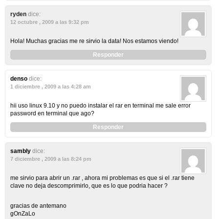
ryden
dice:
12 octubre , 2009 a las 9:32 pm
Hola! Muchas gracias me re sirvio la data! Nos estamos viendo!
Responder
denso
dice:
1 diciembre , 2009 a las 4:28 am
hii uso linux 9.10 y no puedo instalar el rar en terminal me sale error
password en terminal que ago?
Responder
sambly
dice:
7 diciembre , 2009 a las 8:24 pm
me sirvio para abrir un .rar , ahora mi problemas es que si el .rar tiene
clave no deja descomprimirlo, que es lo que podria hacer ?
gracias de antemano
gOnZaLo