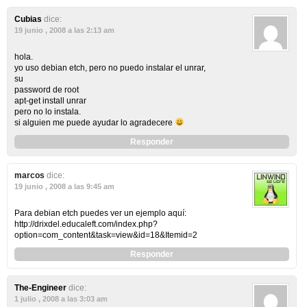
Cubias
dice:
19 junio , 2008 a las 2:13 am
hola.
yo uso debian etch, pero no puedo instalar el unrar,
su
password de root
apt-get install unrar
pero no lo instala.
si alguien me puede ayudar lo agradecere
Responder
marcos
dice:
19 junio , 2008 a las 9:45 am
Para debian etch puedes ver un ejemplo aquí:
http://drixdel.educaleft.com/index.php?
option=com_content&task=view&id=18&Itemid=2
Responder
The-Engineer
dice:
1 julio , 2008 a las 3:03 am