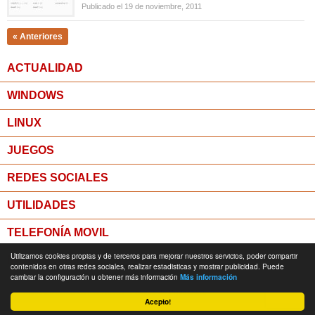
Publicado el 19 de noviembre, 2011
« Anteriores
ACTUALIDAD
WINDOWS
LINUX
JUEGOS
REDES SOCIALES
UTILIDADES
TELEFONÍA MOVIL
Utilizamos cookies propias y de terceros para mejorar nuestros servicios, poder compartir
MICROPOST
contenidos en otras redes sociales, realizar estadisticas y mostrar publicidad. Puede
cambiar la configuración u obtener más información
Más información
© Todos los derechos reservados -
Política de Privacidad
Acepto!