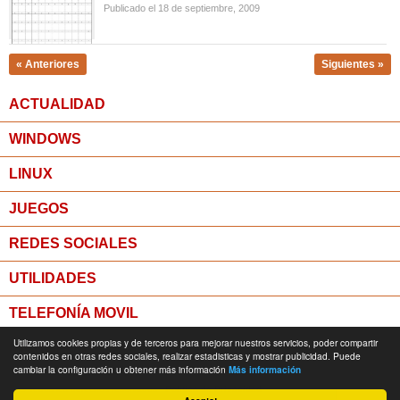
Publicado el 18 de septiembre, 2009
« Anteriores
Siguientes »
ACTUALIDAD
WINDOWS
LINUX
JUEGOS
REDES SOCIALES
UTILIDADES
TELEFONÍA MOVIL
Utilizamos cookies propias y de terceros para mejorar nuestros servicios, poder compartir
MICROPOST
contenidos en otras redes sociales, realizar estadisticas y mostrar publicidad. Puede
cambiar la configuración u obtener más información
Más información
© Todos los derechos reservados -
Política de Privacidad