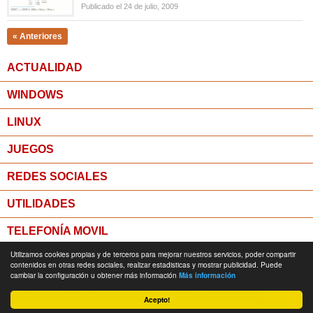
Publicado el 24 de julio, 2009
« Anteriores
ACTUALIDAD
WINDOWS
LINUX
JUEGOS
REDES SOCIALES
UTILIDADES
TELEFONÍA MOVIL
Utilizamos cookies propias y de terceros para mejorar nuestros servicios, poder compartir
MICROPOST
contenidos en otras redes sociales, realizar estadisticas y mostrar publicidad. Puede
cambiar la configuración u obtener más información
Más información
© Todos los derechos reservados -
Política de Privacidad
Acepto!