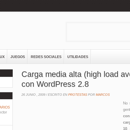
NUX
JUEGOS
REDES SOCIALES
UTILIDADES
Carga media alta (high load a
con WordPress 2.8
26 JUNIO , 2009 /
ESCRITO EN
PROTESTAS
POR
MARCOS
No 
ARIOS
gen
ector
con
car
10
,