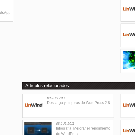
hatsApp
Artículos relacionados
09 JUN 2009
Descarga y mejoras de WordPress 2.8
08 JUL 2011
Infografía: Mejorar el rendimiento
de WordPress