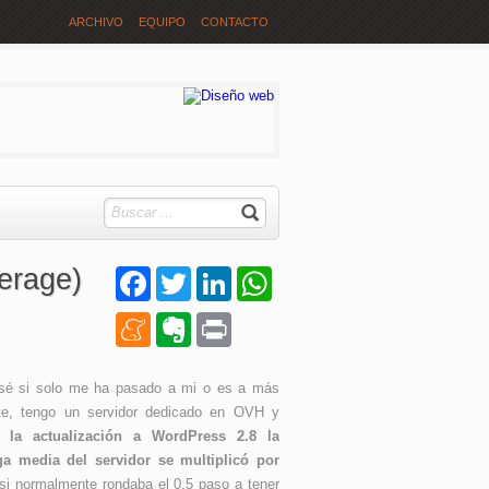
ARCHIVO
EQUIPO
CONTACTO
verage)
Facebook
Twitter
LinkedIn
WhatsApp
Meneame
Evernote
Print
sé si solo me ha pasado a mi o es a más
te, tengo un servidor dedicado en OVH y
 la actualización a WordPress 2.8 la
ga media del servidor se multiplicó por
 si normalmente rondaba el 0.5 paso a tener