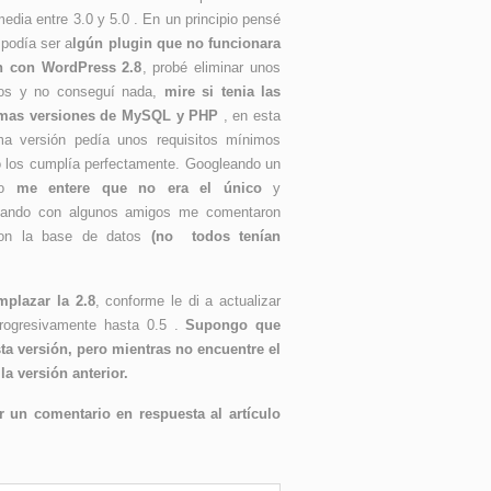
edia entre 3.0 y 5.0 . En un principio pensé
 podía ser a
lgún plugin que no funcionara
n con WordPress 2.8
, probé eliminar unos
os y no conseguí nada,
mire si tenia las
imas versiones de MySQL y PHP
, en esta
ima versión pedía unos requisitos mínimos
o los cumplía perfectamente. Googleando un
co
me entere que no era el único
y
lando con algunos amigos me comentaron
 con la base de datos
(no todos tenían
mplazar la 2.8
, conforme le di a actualizar
ogresivamente hasta 0.5 .
Supongo que
sta versión, pero mientras no encuentre el
a versión anterior.
 un comentario en respuesta al artículo