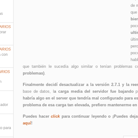
de m
que
as
bie
poc
ARIOS
prar
ult
últ
per
ARIOS
po
a con
hab
que también le sucedía algo similar o tenían problemas
ARIOS
problemas)
.
n
Finalmente decidí desactualizar a la versión 2.7.1 y la ree
base de datos, l
a carga media del servidor fue bajando
pr
habría algo en el server que tendría mal configurado para e
nador
problema de esa carga tan elevada, prefiero mantenerme en l
Puedes hacer
click
para continuar leyendo o ¡Puedes dejar
aquí
!
to para