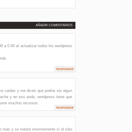
AÑADIR COMENTARIOS
0 a 0.60 al actualizar todos los wordpress
más.
RESPONDER
ve caidas y me dicen que podria ser algun
cache y en eso ando, wordpress tiene que
nsume muchos recursos.
RESPONDER
 más y se notará enormemente si el sitio