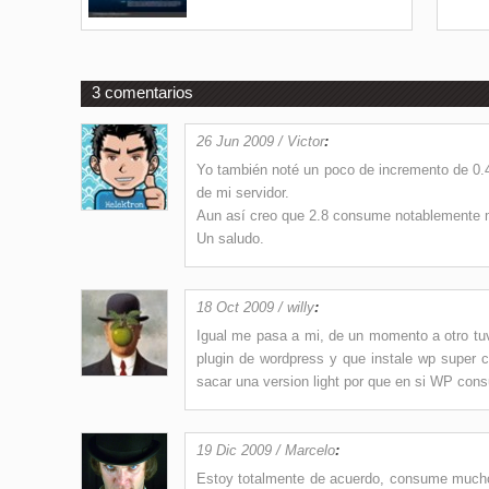
3 comentarios
26 Jun 2009 / Victor
:
Yo también noté un poco de incremento de 0.4
de mi servidor.
Aun así creo que 2.8 consume notablemente 
Un saludo.
18 Oct 2009 / willy
:
Igual me pasa a mi, de un momento a otro tu
plugin de wordpress y que instale wp super 
sacar una version light por que en si WP co
19 Dic 2009 / Marcelo
:
Estoy totalmente de acuerdo, consume mucho