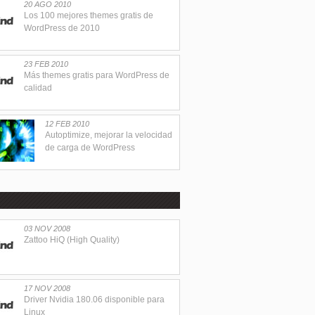
20 AGO 2010
Los 100 mejores themes gratis de
WordPress de 2010
23 FEB 2010
Más themes gratis para WordPress de
calidad
12 FEB 2010
Autoptimize, mejorar la velocidad
de carga de WordPress
03 NOV 2008
Zattoo HiQ (High Quality)
17 NOV 2008
Driver Nvidia 180.06 disponible para
Linux