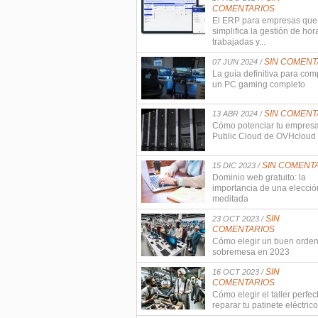
COMENTARIOS
El ERP para empresas que
simplifica la gestión de hor
trabajadas y...
SIN COMENT
07 JUN 2024 /
La guía definitiva para com
un PC gaming completo
SIN COMENT
13 ABR 2024 /
Cómo potenciar tu empres
Public Cloud de OVHcloud
SIN COMENT
15 DIC 2023 /
Dominio web gratuito: la
importancia de una elecció
meditada
SIN
23 OCT 2023 /
COMENTARIOS
Cómo elegir un buen orde
sobremesa en 2023
SIN
16 OCT 2023 /
COMENTARIOS
Cómo elegir el taller perfec
reparar tu patinete eléctrico