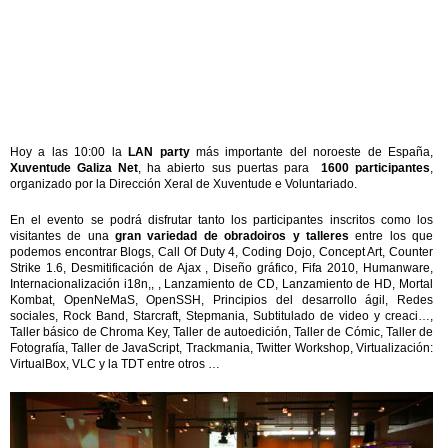
Hoy a las 10:00 la
LAN party
más importante del noroeste de España,
Xuventude Galiza Net
, ha abierto sus puertas para
1600 participantes
,
organizado por la Dirección Xeral de Xuventude e Voluntariado.
En el evento se podrá disfrutar tanto los participantes inscritos como los
visitantes de una
gran variedad de obradoiros y talleres
entre los que
podemos encontrar Blogs, Call Of Duty 4, Coding Dojo, Concept Art, Counter
Strike 1.6, Desmitificación de Ajax , Diseño gráfico, Fifa 2010, Humanware,
Internacionalización i18n,, , Lanzamiento de CD, Lanzamiento de HD, Mortal
Kombat, OpenNeMaS, OpenSSH, Principios del desarrollo ágil, Redes
sociales, Rock Band, Starcraft, Stepmania, Subtitulado de video y creaci…,
Taller básico de Chroma Key, Taller de autoedición, Taller de Cómic, Taller de
Fotografía, Taller de JavaScript, Trackmania, Twitter Workshop, Virtualización:
VirtualBox, VLC y la TDT entre otros …