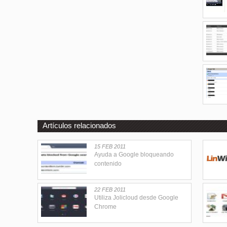
Artículos relacionados
15 FEB 2011
Ayuda a Google bloqueando
contenido
22 FEB 2011
Utiliza Jolicloud desde Google
Chrome