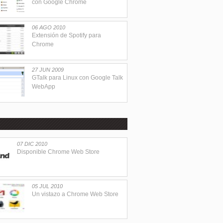
con Google Chrome
06 AGO 2010
Extensión de Spotify para
Chrome
27 JUN 2009
GTalk para Linux con Google Talk
WebApp
07 DIC 2010
Disponible Chrome Web Store
05 JUL 2010
Un vistazo a Chrome Web Store