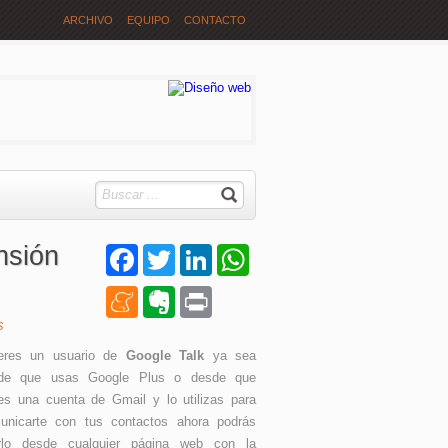
ARCHIVO
EQUIPO
CONTACTO
nsión
Facebook
Twitter
LinkedIn
WhatsApp
Meneame
Evernote
Print
S
eres un usuario de
Google Talk
ya sea
de que usas Google Plus o desde que
nes una cuenta de Gmail y lo utilizas para
unicarte con tus contactos ahora podrás
rlo desde cualquier página web con la