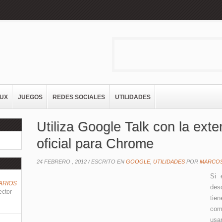
NUX
JUEGOS
REDES SOCIALES
UTILIDADES
Utiliza Google Talk con la exte
oficial para Chrome
24 FEBRERO , 2012 /
ESCRITO EN
GOOGLE
,
UTILIDADES
POR
MARCO
Si 
ARIOS
des
ector
tie
com
usa