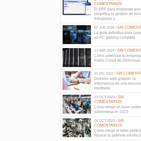
COMENTARIOS
El ERP para empresas que
simplifica la gestión de hor
trabajadas y...
SIN COMENT
07 JUN 2024 /
La guía definitiva para com
un PC gaming completo
SIN COMENT
13 ABR 2024 /
Cómo potenciar tu empres
Public Cloud de OVHcloud
SIN COMENT
15 DIC 2023 /
Dominio web gratuito: la
importancia de una elecció
meditada
SIN
23 OCT 2023 /
COMENTARIOS
Cómo elegir un buen orde
sobremesa en 2023
SIN
16 OCT 2023 /
COMENTARIOS
Cómo elegir el taller perfec
reparar tu patinete eléctrico