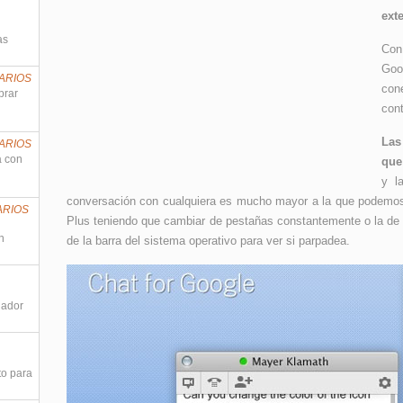
ext
as
Con
Goo
ARIOS
con
prar
cont
Las
ARIOS
a con
que
y l
conversación con cualquiera es mucho mayor a la que podemo
ARIOS
Plus teniendo que cambiar de pestañas constantemente o la de e
n
de la barra del sistema operativo para ver si parpadea.
nador
to para