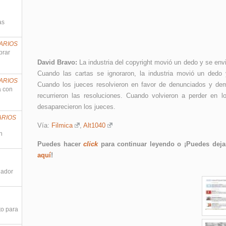
as
ARIOS
prar
David Bravo:
La industria del copyright movió un dedo y se env
Cuando las cartas se ignoraron, la industria movió un dedo y
ARIOS
Cuando los jueces resolvieron en favor de denunciados y de
a con
recurrieron las resoluciones. Cuando volvieron a perder en 
desaparecieron los jueces.
ARIOS
Vía:
Filmica
,
Alt1040
n
Puedes hacer
click
para continuar leyendo o ¡Puedes dejar
aquí
!
nador
to para