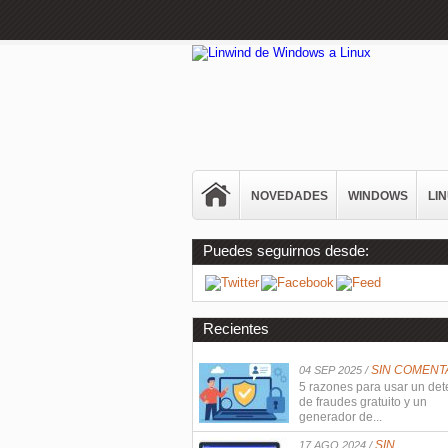
NOVEDADES
WINDOWS
LI
Puedes seguirnos desde:
Recientes
SIN COMENT
04 SEP 2025 /
5 razones para usar un det
de fraudes gratuito y un
generador de...
SIN
17 AGO 2024 /