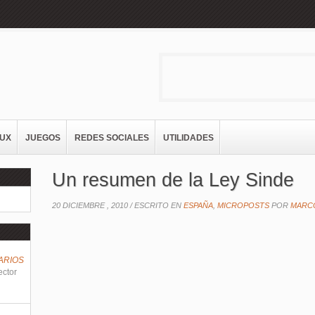
NUX
JUEGOS
REDES SOCIALES
UTILIDADES
Un resumen de la Ley Sinde
20 DICIEMBRE , 2010 /
ESCRITO EN
ESPAÑA
,
MICROPOSTS
POR
MARC
ARIOS
ector