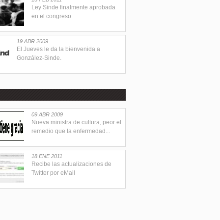
Ley Sinde finalmente aprobada
en el congreso
19 ABR 2009
El Jueves le da la bienvenida a
González-Sinde.
09 ABR 2009
Nueva ministra de cultura, peor el
remedio que la enfermedad...
18 ENE 2011
Recibe las actualizaciones de
Twitter por eMail