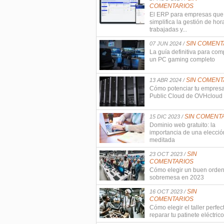
COMENTARIOS
El ERP para empresas que
simplifica la gestión de hor
trabajadas y...
SIN COMENT
07 JUN 2024 /
La guía definitiva para com
un PC gaming completo
SIN COMENT
13 ABR 2024 /
Cómo potenciar tu empres
Public Cloud de OVHcloud
SIN COMENT
15 DIC 2023 /
Dominio web gratuito: la
importancia de una elecció
meditada
SIN
23 OCT 2023 /
COMENTARIOS
Cómo elegir un buen orde
sobremesa en 2023
SIN
16 OCT 2023 /
COMENTARIOS
Cómo elegir el taller perfec
reparar tu patinete eléctrico