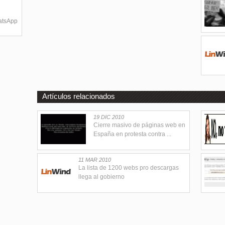
hatsApp
Artículos relacionados
19 DIC 2010
Cierre masivo de páginas web en
España en protesta contra ...
11 MAR 2010
La lista de 1200 webs pro descargas
llega al gobierno