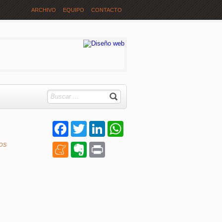
ARCHIVO
EQUIPO
CONTACTO
Facebook
Twitter
LinkedIn
WhatsApp
OS
Meneame
Evernote
Print