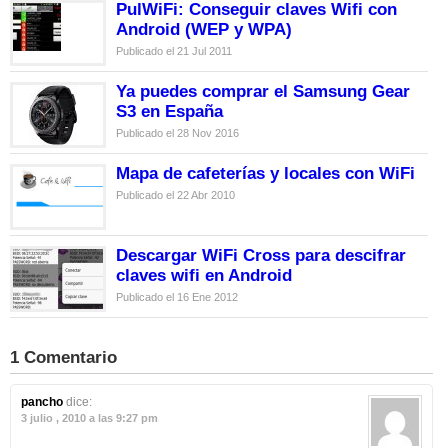
PulWiFi: Conseguir claves Wifi con
Android (WEP y WPA)
Publicado el 21 Jul 2011
Ya puedes comprar el Samsung Gear
S3 en España
Publicado el 28 Nov 2016
Mapa de cafeterías y locales con WiFi
Publicado el 22 Abr 2010
Descargar WiFi Cross para descifrar
claves wifi en Android
Publicado el 16 Ene 2012
1 Comentario
pancho
dice:
3 julio , 2010 a las 9:27 pm