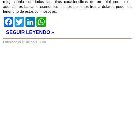
reloj cuenta con todas las otras características de un reloj corriente…
además, es bastante económico… pues por unos treinta dólares podemos
tener uno de estos con nosotros.
Facebook
Twitter
LinkedIn
WhatsApp
SEGUIR LEYENDO »
Publicado el 15 de abril, 2008