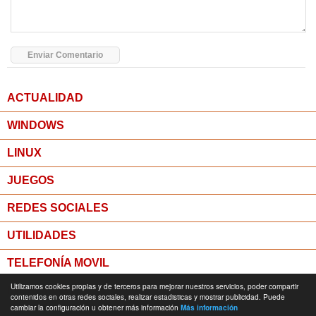
ACTUALIDAD
WINDOWS
LINUX
JUEGOS
REDES SOCIALES
UTILIDADES
TELEFONÍA MOVIL
Utilizamos cookies propias y de terceros para mejorar nuestros servicios, poder compartir
MICROPOST
contenidos en otras redes sociales, realizar estadisticas y mostrar publicidad. Puede
cambiar la configuración u obtener más información
Más información