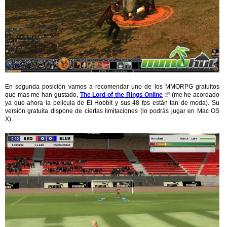
En segunda posición vamos a recomendar uno de los MMORPG gratuitos
que mas me han gustado,
The Lord of the Rings Online
(me he acordado
ya que ahora la película de El Hobbit y sus 48 fps están tan de moda). Su
versión gratuita dispone de ciertas limitaciones (lo podrás jugar en Mac OS
X).