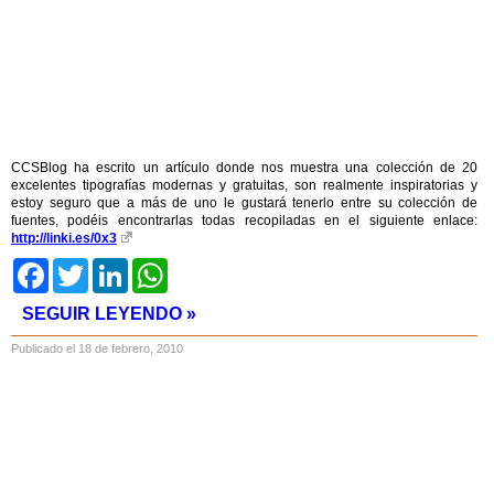
CCSBlog ha escrito un artículo donde nos muestra una colección de 20
excelentes tipografías modernas y gratuitas, son realmente inspiratorias y
estoy seguro que a más de uno le gustará tenerlo entre su colección de
fuentes, podéis encontrarlas todas recopiladas en el siguiente enlace:
http://linki.es/0x3
Facebook
Twitter
LinkedIn
WhatsApp
SEGUIR LEYENDO »
Publicado el 18 de febrero, 2010