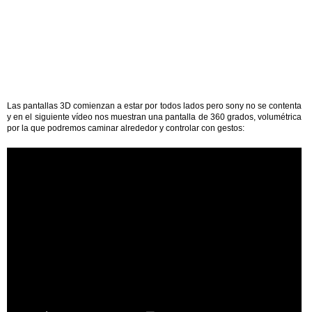
Las pantallas 3D comienzan a estar por todos lados pero sony no se contenta
y en el siguiente vídeo nos muestran una pantalla de 360 grados, volumétrica
por la que podremos caminar alrededor y controlar con gestos: