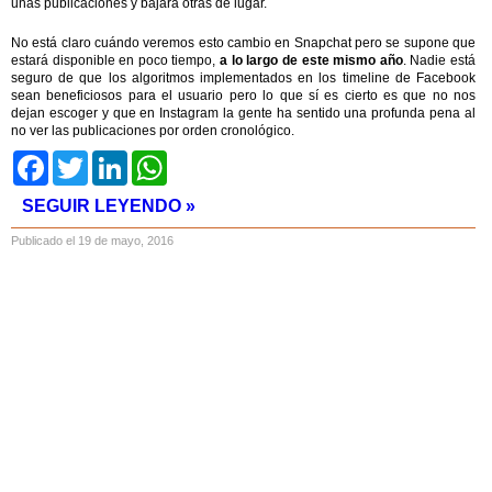
unas publicaciones y bajará otras de lugar.
No está claro cuándo veremos esto cambio en Snapchat pero se supone que
estará disponible en poco tiempo,
a lo largo de este mismo año
. Nadie está
seguro de que los algoritmos implementados en los timeline de Facebook
sean beneficiosos para el usuario pero lo que sí es cierto es que no nos
dejan escoger y que en Instagram la gente ha sentido una profunda pena al
no ver las publicaciones por orden cronológico.
Facebook
Twitter
LinkedIn
WhatsApp
SEGUIR LEYENDO »
Publicado el 19 de mayo, 2016