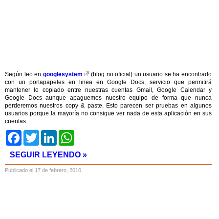
Según leo en
googlesystem
(blog no oficial) un usuario se ha encontrado
con un portapapeles en linea en Google Docs, servicio que permitirá
mantener lo copiado entre nuestras cuentas Gmail, Google Calendar y
Google Docs aunque apaguemos nuestro equipo de forma que nunca
perderemos nuestros copy & paste. Esto parecen ser pruebas en algunos
usuarios porque la mayoría no consigue ver nada de esta aplicación en sus
cuentas.
Facebook
Twitter
LinkedIn
WhatsApp
SEGUIR LEYENDO »
Publicado el 17 de febrero, 2010