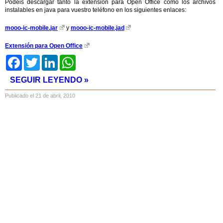
Podéis descargar tanto la extensión para Open Office como los archivos
instalables en java para vuestro teléfono en los siguientes enlaces:
mooo-ic-mobile.jar
y
mooo-ic-mobile.jad
Extensión para Open Office
Facebook
Twitter
LinkedIn
WhatsApp
SEGUIR LEYENDO »
Publicado el 21 de abril, 2010