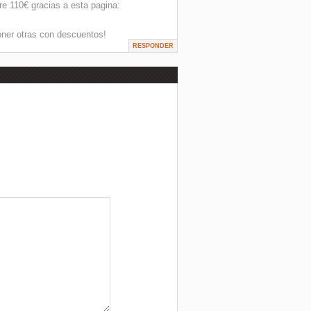
e 110€ gracias a esta pagina:
oner otras con descuentos!
RESPONDER