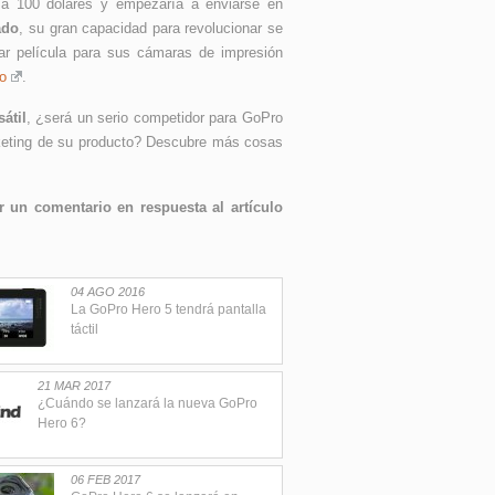
ía 100 dólares y empezaría a enviarse en
ado
, su gran capacidad para revolucionar se
ar película para sus cámaras de impresión
o
.
átil
, ¿será un serio competidor para GoPro
keting de su producto? Descubre más cosas
 un comentario en respuesta al artículo
04 AGO 2016
La GoPro Hero 5 tendrá pantalla
táctil
21 MAR 2017
¿Cuándo se lanzará la nueva GoPro
Hero 6?
06 FEB 2017