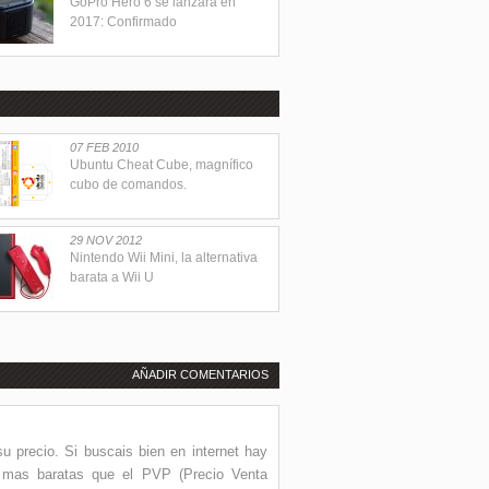
GoPro Hero 6 se lanzará en
2017: Confirmado
07 FEB 2010
Ubuntu Cheat Cube, magnífico
cubo de comandos.
29 NOV 2012
Nintendo Wii Mini, la alternativa
barata a Wii U
AÑADIR COMENTARIOS
u precio. Si buscais bien en internet hay
mas baratas que el PVP (Precio Venta