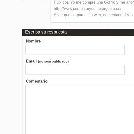
Publico). Yo me compre una GoPro y me ahorr
http://www.compararycomprargopro.com
A ver que os parece la web, comentarlo!!! y p
Escriba su respuesta
Nombre
Email
(no será publicado)
Comentario