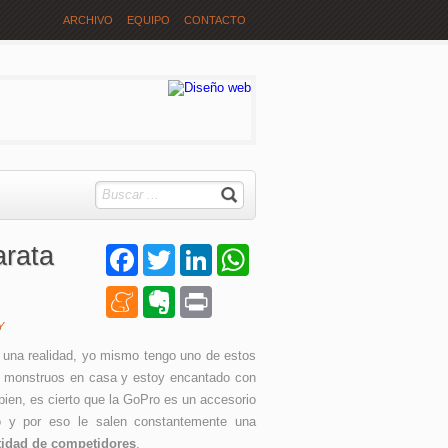
ARCHIVO
EQUIPO
CONTACTO
arata
Facebook
Twitter
LinkedIn
WhatsApp
Meneame
Evernote
Print
Y
una realidad, yo mismo tengo uno de estos
 monstruos en casa y estoy encantado con
 bien, es cierto que la GoPro es un accesorio
 y por eso le salen constantemente una
tidad de competidores
.