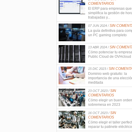
COMENTARIOS
El ERP para empresas que
simplifica la gestión de hor
trabajadas y...
SIN COMENT
07 JUN 2024 /
La guía definitiva para com
un PC gaming completo
SIN COMENT
13 ABR 2024 /
Cómo potenciar tu empres
Public Cloud de OVHcloud
SIN COMENT
15 DIC 2023 /
Dominio web gratuito: la
importancia de una elecció
meditada
SIN
23 OCT 2023 /
COMENTARIOS
Cómo elegir un buen orde
sobremesa en 2023
SIN
16 OCT 2023 /
COMENTARIOS
Cómo elegir el taller perfec
reparar tu patinete eléctrico