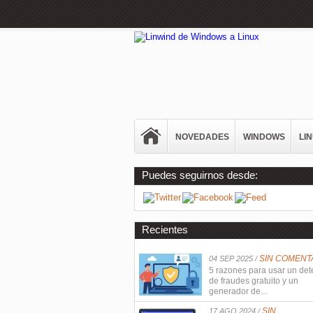
NOVEDADES
WINDOWS
LI
Puedes seguirnos desde:
Recientes
SIN COMENT
04 SEP 2025 /
5 razones para usar un det
de fraudes gratuito y un
generador de...
SIN
17 AGO 2024 /