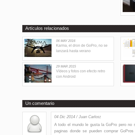
Artículos relacionados
06 MAY 2016
Karma, el dron de GoPro, no se
lanzará hasta verano
29 MAR 2015
Vídeos y fotos con efecto retro
con Android
Un comentario
04 Dic 2014 / Juan Carlos
:
A todo el mundo le gusta la GoPro pero no s
paginas donde se pueden comprar GoPros 