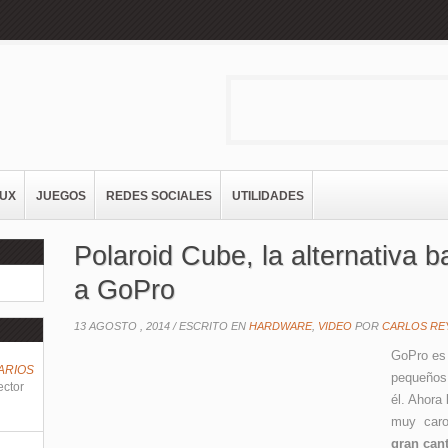
NUX
JUEGOS
REDES SOCIALES
UTILIDADES
Polaroid Cube, la alternativa b
a GoPro
13 AGOSTO , 2014 /
ESCRITO EN
HARDWARE
,
VIDEO
POR
CARLOS RE
GoPro es 
ARIOS
pequeños
ector
él. Ahora
muy caro
gran can