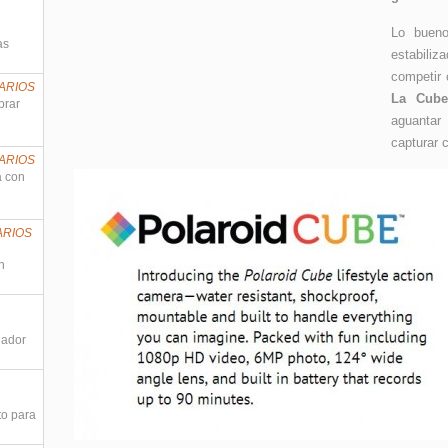
Lo bueno
as
estabili
competir 
ARIOS
La Cube
prar
aguantar
capturar 
ARIOS
a con
ARIOS
n
nador
to para