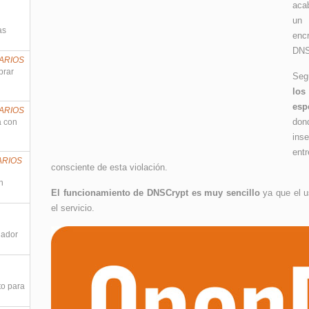
aca
un 
as
encr
DNS
ARIOS
prar
Seg
los
esp
ARIOS
dond
a con
inse
entr
ARIOS
consciente de esta violación.
n
El funcionamiento de DNSCrypt es muy sencillo
ya que el u
el servicio.
nador
to para