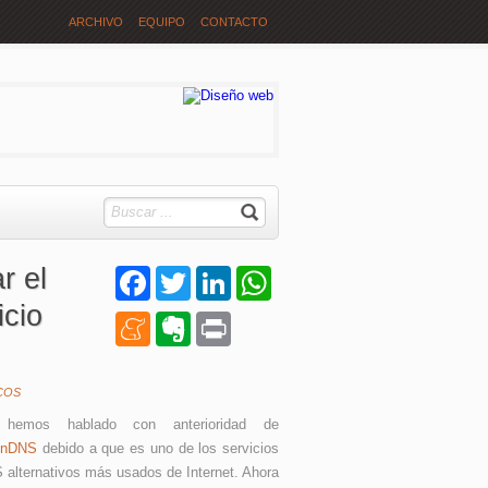
ARCHIVO
EQUIPO
CONTACTO
r el
Facebook
Twitter
LinkedIn
WhatsApp
icio
Meneame
Evernote
Print
COS
hemos hablado con anterioridad de
enDNS
debido a que es uno de los servicios
 alternativos más usados de Internet. Ahora