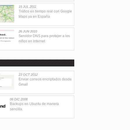
15 JUL 2011
Tráfico en tiempo real con Google
Maps ya en España
26 JUN 2010
Servidor DNS para protejer a los
niños en Internet
23 OCT 2012
Enviar correos encriptados desde
Gmail
06 DIC 2008
Backups en Ubuntu de manera
sencilla.