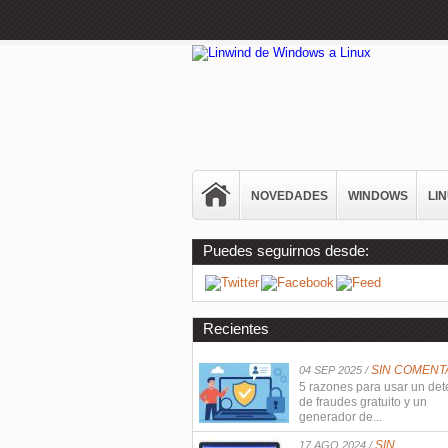
NOVEDADES
WINDOWS
LI
Puedes seguirnos desde:
Recientes
SIN COMENT
04 SEP 2025 /
5 razones para usar un det
de fraudes gratuito y un
generador de...
SIN
17 AGO 2024 /