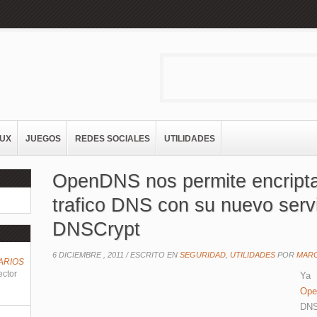
NUX
JUEGOS
REDES SOCIALES
UTILIDADES
OpenDNS nos permite encripta
trafico DNS con su nuevo serv
DNSCrypt
6 DICIEMBRE , 2011 /
ESCRITO EN
SEGURIDAD
,
UTILIDADES
POR
MAR
ARIOS
ector
Ya 
Op
DNS