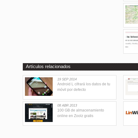
Artículos relacionados
19 SEP 2014
Android L cifrará los datos de tu
móvil por defecto
08 ABR 2013
100 GB de almacenamiento
online en Zoolz gratis