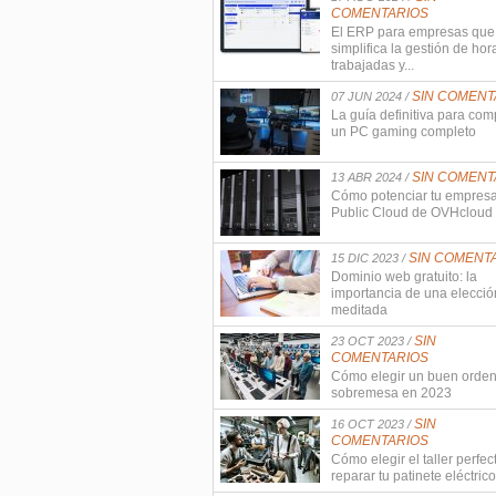
COMENTARIOS
El ERP para empresas que
simplifica la gestión de hor
trabajadas y...
SIN COMENT
07 JUN 2024 /
La guía definitiva para com
un PC gaming completo
SIN COMENT
13 ABR 2024 /
Cómo potenciar tu empres
Public Cloud de OVHcloud
SIN COMENT
15 DIC 2023 /
Dominio web gratuito: la
importancia de una elecció
meditada
SIN
23 OCT 2023 /
COMENTARIOS
Cómo elegir un buen orde
sobremesa en 2023
SIN
16 OCT 2023 /
COMENTARIOS
Cómo elegir el taller perfec
reparar tu patinete eléctrico