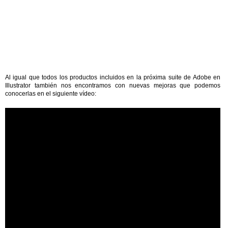
Al igual que todos los productos incluidos en la próxima suite de Adobe en
Illustrator también nos encontramos con nuevas mejoras que podemos
conocerlas en el siguiente vídeo: