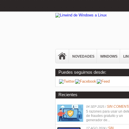
NOVEDADES
WINDOWS
LI
Puedes seguirnos desde:
Recientes
SIN COMENT
04 SEP 2025 /
5 razones para usar un det
de fraudes gratuito y un
generador de...
SIN
17 AGO 2024 /