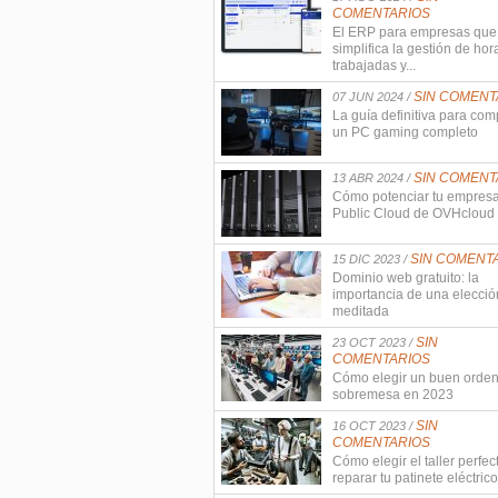
COMENTARIOS
El ERP para empresas que
simplifica la gestión de hor
trabajadas y...
SIN COMENT
07 JUN 2024 /
La guía definitiva para com
un PC gaming completo
SIN COMENT
13 ABR 2024 /
Cómo potenciar tu empres
Public Cloud de OVHcloud
SIN COMENT
15 DIC 2023 /
Dominio web gratuito: la
importancia de una elecció
meditada
SIN
23 OCT 2023 /
COMENTARIOS
Cómo elegir un buen orde
sobremesa en 2023
SIN
16 OCT 2023 /
COMENTARIOS
Cómo elegir el taller perfec
reparar tu patinete eléctrico