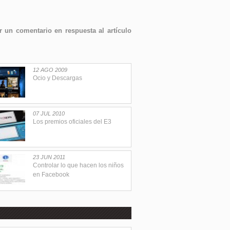
 un comentario en respuesta al artículo
12 AGO 2009
Ocio y Descargas
07 JUL 2010
Los premios oficiales del E3
23 JUN 2011
Controlar lo que hacen los niños
en Facebook