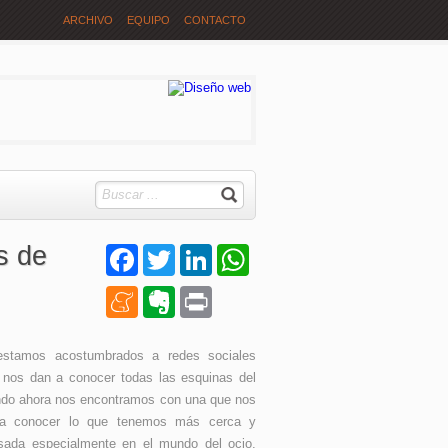
ARCHIVO
EQUIPO
CONTACTO
s de
Facebook
Twitter
LinkedIn
WhatsApp
Meneame
Evernote
Print
estamos acostumbrados a redes sociales
 nos dan a conocer todas las esquinas del
do ahora nos encontramos con una que nos
a conocer lo que tenemos más cerca y
sada especialmente en el mundo del ocio.