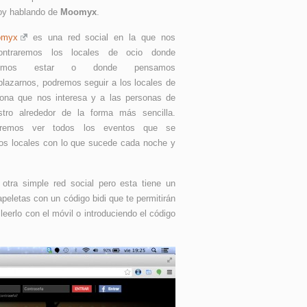
oy hablando de
Moomyx
.
omyx
es una red social en la que nos
ontraremos los locales de ocio donde
lemos estar o donde pensamos
plazarnos, podremos seguir a los locales de
zona que nos interesa y a las personas de
stro alrededor de la forma más sencilla.
remos ver todos los eventos que se
 los locales con lo que sucede cada noche y
ra simple red social pero esta tiene un
peletas con un código bidi que te permitirán
leerlo con el móvil o introduciendo el código