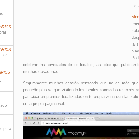
Est
as
Mo
enc
ARIOS
so
prar
des
la 
ARIOS
nue
a con
Pod
celebran las novedades de los locales, las fotos que publican
muchas cosas más.
ARIOS
n
Seguramente muchos estarán pensando que no es más que ot
pequeño plus ya que visitando los locales asociados recibirás pa
participar en premios localizados en tu propia zona con tan solo 
en la propia página web.
nador
to para