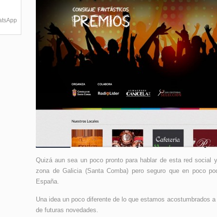
hatsApp
Quizá aun sea un poco pronto para hablar de esta red social 
zona de Galicia (Santa Comba) pero seguro que en poco po
España.
Una idea un poco diferente de lo que estamos acostumbrados a 
de futuras novedades.