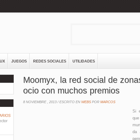
NUX
JUEGOS
REDES SOCIALES
UTILIDADES
Moomyx, la red social de zona
ocio con muchos premios
8 NOVIEMBRE , 2013 /
ESCRITO EN
WEBS
POR
MARCOS
Si 
ARIOS
que
ector
mun
da 
pen