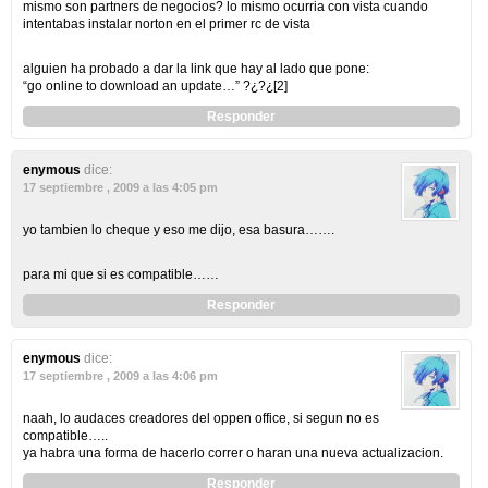
mismo son partners de negocios? lo mismo ocurria con vista cuando
intentabas instalar norton en el primer rc de vista
alguien ha probado a dar la link que hay al lado que pone:
“go online to download an update…” ?¿?¿[2]
Responder
enymous
dice:
17 septiembre , 2009 a las 4:05 pm
yo tambien lo cheque y eso me dijo, esa basura…….
para mi que si es compatible……
Responder
enymous
dice:
17 septiembre , 2009 a las 4:06 pm
naah, lo audaces creadores del oppen office, si segun no es
compatible…..
ya habra una forma de hacerlo correr o haran una nueva actualizacion.
Responder