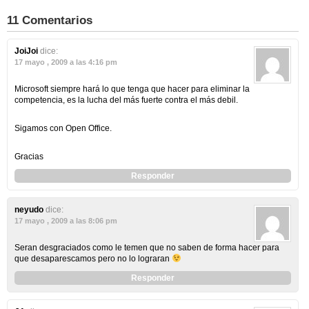
11 Comentarios
JoiJoi
dice:
17 mayo , 2009 a las 4:16 pm
Microsoft siempre hará lo que tenga que hacer para eliminar la
competencia, es la lucha del más fuerte contra el más debil.
Sigamos con Open Office.
Gracias
Responder
neyudo
dice:
17 mayo , 2009 a las 8:06 pm
Seran desgraciados como le temen que no saben de forma hacer para
que desaparescamos pero no lo lograran
Responder