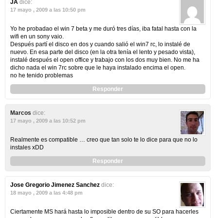
JA
dice:
17 mayo , 2009 a las 10:50 pm
Yo he probadao el win 7 beta y me duró tres días, iba fatal hasta con la
wifi en un sony vaio.
Después partí el disco en dos y cuando salió el win7 rc, lo instalé de
nuevo. En esa parte del disco (en la otra tenía el lento y pesado vista),
instalé después el open office y trabajo con los dos muy bien. No me ha
dicho nada el win 7rc sobre que le haya instalado encima el open.
no he tenido problemas
Responder
Marcos
dice:
17 mayo , 2009 a las 10:52 pm
Realmente es compatible … creo que tan solo te lo dice para que no lo
instales xDD
Responder
Jose Gregorio Jimenez Sanchez
dice:
18 mayo , 2009 a las 4:48 pm
Ciertamente MS hará hasta lo imposible dentro de su SO para hacerles