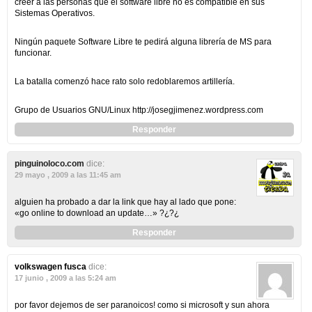
creer a las personas que el software libre no es compatible en sus
Sistemas Operativos.
Ningún paquete Software Libre te pedirá alguna librería de MS para
funcionar.
La batalla comenzó hace rato solo redoblaremos artillería.
Grupo de Usuarios GNU/Linux http://josegjimenez.wordpress.com
Responder
pinguinoloco.com
dice:
29 mayo , 2009 a las 11:45 am
alguien ha probado a dar la link que hay al lado que pone:
«go online to download an update…» ?¿?¿
Responder
volkswagen fusca
dice:
17 junio , 2009 a las 5:24 am
por favor dejemos de ser paranoicos! como si microsoft y sun ahora