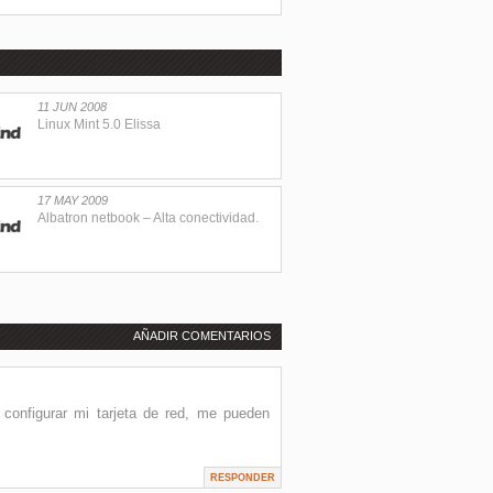
11 JUN 2008
Linux Mint 5.0 Elissa
17 MAY 2009
Albatron netbook – Alta conectividad.
AÑADIR COMENTARIOS
 configurar mi tarjeta de red, me pueden
RESPONDER