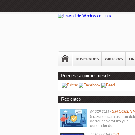
NOVEDADES
WINDOWS
LI
Puedes seguirnos desde:
Recientes
SIN COMENT
04 SEP 2025 /
5 razones para usar un det
de fraudes gratuito y un
generador de...
SIN
17 AGO 2024 /