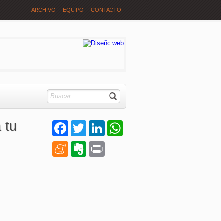
ARCHIVO
EQUIPO
CONTACTO
 tu
Facebook
Twitter
LinkedIn
WhatsApp
Meneame
Evernote
Print