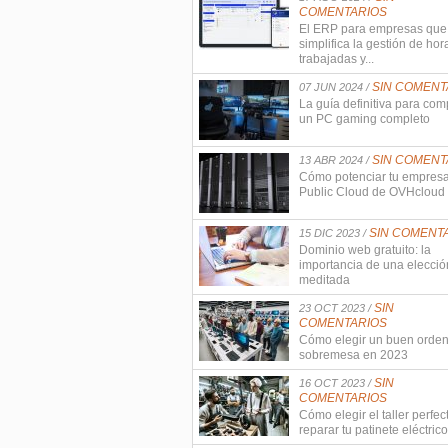
COMENTARIOS
El ERP para empresas que
simplifica la gestión de hor
trabajadas y...
SIN COMENT
07 JUN 2024 /
La guía definitiva para com
un PC gaming completo
SIN COMENT
13 ABR 2024 /
Cómo potenciar tu empres
Public Cloud de OVHcloud
SIN COMENT
15 DIC 2023 /
Dominio web gratuito: la
importancia de una elecció
meditada
SIN
23 OCT 2023 /
COMENTARIOS
Cómo elegir un buen orde
sobremesa en 2023
SIN
16 OCT 2023 /
COMENTARIOS
Cómo elegir el taller perfec
reparar tu patinete eléctrico