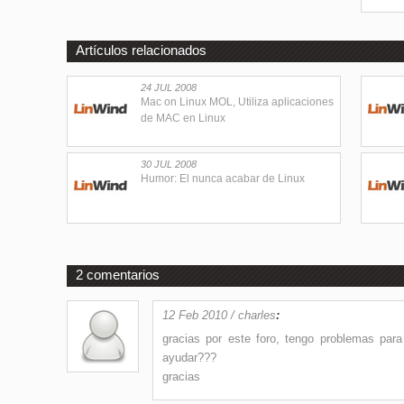
Artículos relacionados
24 JUL 2008
Mac on Linux MOL, Utiliza aplicaciones
de MAC en Linux
30 JUL 2008
Humor: El nunca acabar de Linux
2 comentarios
12 Feb 2010 / charles
:
gracias por este foro, tengo problemas para
ayudar???
gracias