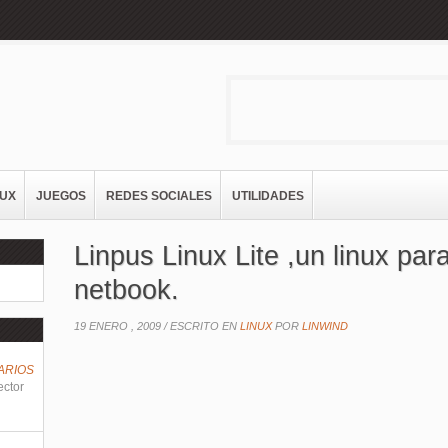
NUX
JUEGOS
REDES SOCIALES
UTILIDADES
Linpus Linux Lite ,un linux para
netbook.
19 ENERO , 2009 /
ESCRITO EN
LINUX
POR
LINWIND
ARIOS
ector