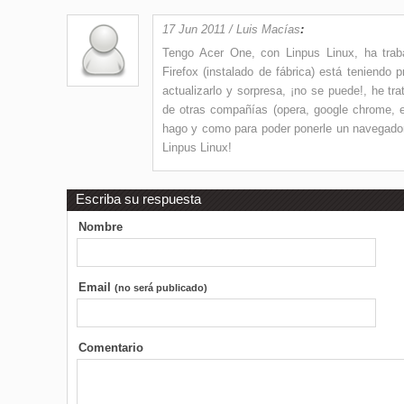
17 Jun 2011 / Luis Macías
:
Tengo Acer One, con Linpus Linux, ha trab
Firefox (instalado de fábrica) está teniendo 
actualizarlo y sorpresa, ¡no se puede!, he tr
de otras compañías (opera, google chrome, 
hago y como para poder ponerle un navegador
Linpus Linux!
Escriba su respuesta
Nombre
Email
(no será publicado)
Comentario