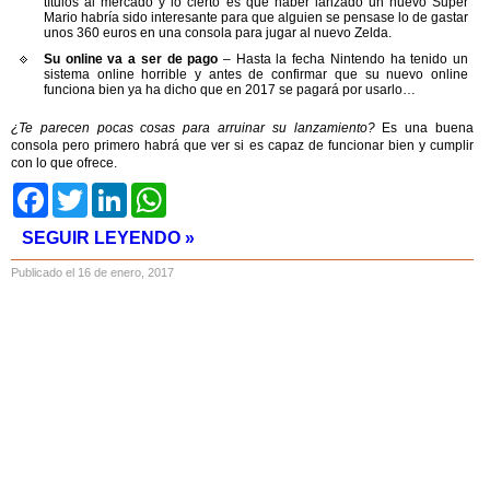
títulos al mercado y lo cierto es que haber lanzado un nuevo Super
Mario habría sido interesante para que alguien se pensase lo de gastar
unos 360 euros en una consola para jugar al nuevo Zelda.
Su online va a ser de pago
– Hasta la fecha Nintendo ha tenido un
sistema online horrible y antes de confirmar que su nuevo online
funciona bien ya ha dicho que en 2017 se pagará por usarlo…
¿Te parecen pocas cosas para arruinar su lanzamiento?
Es una buena
consola pero primero habrá que ver si es capaz de funcionar bien y cumplir
con lo que ofrece.
Facebook
Twitter
LinkedIn
WhatsApp
SEGUIR LEYENDO »
Publicado el 16 de enero, 2017