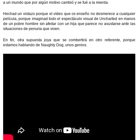
a un mundo que por algún motivo cambió y se fué a la mierda.
Hechad un vistazo porque el vídeo que os enseño no desmerece a cualquier
película, porque imaginad todo el espectáculo visual de Uncharted en manos
de un pobre hombre sin afeitar con un hija que parece no asustarse ante las
situaciones de penuria que viven.
En fin, otra supuesta joya que se combertirá en otro referente, porque
estamos hablando de Naughty Dog, unos genios.