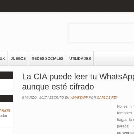
NUX
JUEGOS
REDES SOCIALES
UTILIDADES
La CIA puede leer tu WhatsAp
aunque esté cifrado
8 MARZO , 2017 /
ESCRITO EN
WHATSAPP
POR
CARLOS REY
No es nin
ARIOS
tampoco 
ector
hagas lo 
parece
conversa