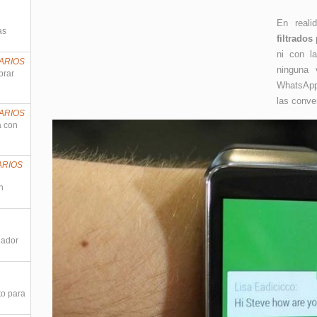
En real
as
filtrados
ni con l
ARIOS
ninguna 
prar
WhatsApp 
las conve
ARIOS
a con
ARIOS
n
nador
to para