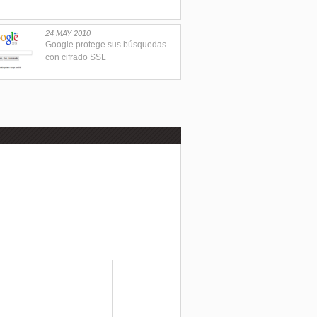
24 MAY 2010
Google protege sus búsquedas
con cifrado SSL