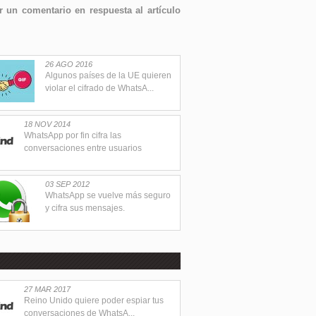
 un comentario en respuesta al artículo
26 AGO 2016
Algunos países de la UE quieren
violar el cifrado de WhatsA...
18 NOV 2014
WhatsApp por fin cifra las
conversaciones entre usuarios
03 SEP 2012
WhatsApp se vuelve más seguro
y cifra sus mensajes.
27 MAR 2017
Reino Unido quiere poder espiar tus
conversaciones de WhatsA...