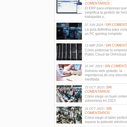
COMENTARIOS
El ERP para empresas que
simplifica la gestión de hor
trabajadas y...
SIN COMENT
07 JUN 2024 /
La guía definitiva para com
un PC gaming completo
SIN COMENT
13 ABR 2024 /
Cómo potenciar tu empres
Public Cloud de OVHcloud
SIN COMENT
15 DIC 2023 /
Dominio web gratuito: la
importancia de una elecció
meditada
SIN
23 OCT 2023 /
COMENTARIOS
Cómo elegir un buen orde
sobremesa en 2023
SIN
16 OCT 2023 /
COMENTARIOS
Cómo elegir el taller perfec
reparar tu patinete eléctrico