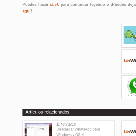
Puedes hacer
click
para continuar leyendo o ¡Puedes dejar
aquí
!
Artículos relacionados
11 MAY 2016
Descargar WhatsApp para
Windows y OS X