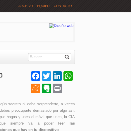
ARCHIVO
EQUIPO
CONTACTO
p
Facebook
Twitter
LinkedIn
WhatsApp
Meneame
Evernote
Print
gún secreto ni debe sorprenderte, a veces
debes preocuparte demasiado por algo así,
que hagas y uses el móvil que uses, la CIA
 que siempre va a poder
leer las
ciones que hay en tu dispositivo
.